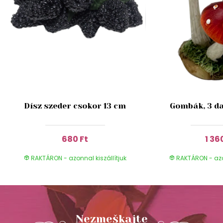
Dísz szeder csokor 13 cm
Gombák, 3 da
680 Ft
1 36
RAKTÁRON - azonnal kiszállítjuk
RAKTÁRON - azon
Nezmeškajte