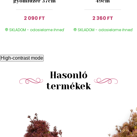
gyomfüzér 37cm
49cm
2 090 FT
2 360 FT
SKLADOM - odosielame ihneď
SKLADOM - odosielame ihneď
High-contrast mode
Hasonló
termékek