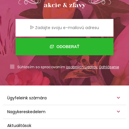
akcie & zľavy
ODOBERAŤ
Súhlasím so spracovaním
osobných údajov
,
Odhlásenie
Ügyfeleink számára
Nagykereskedelem
Aktualitások