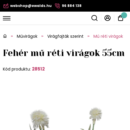
webshop@ewalds.hu
96 884 138
Művirágok
Virágfajták szerint
Mű réti virágok
Fehér mű réti virágok 55cm
28512
Kód produktu: