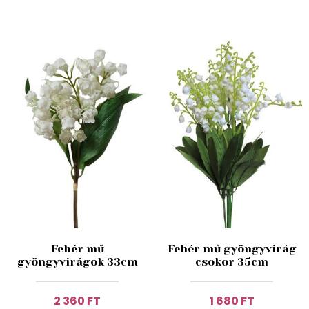
Fehér mű
Fehér mű gyöngyvirág
gyöngyvirágok 33cm
csokor 35cm
2 360 FT
1 680 FT