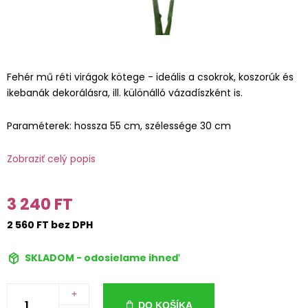
Fehér mű réti virágok kötege - ideális a csokrok, koszorúk és
ikebanák dekorálásra, ill. különálló vázadíszként is.
Paraméterek: hossza 55 cm, szélessége 30 cm
Zobraziť celý popis
3 240 FT
2 560 FT bez DPH
SKLADOM - odosielame ihneď
+
DO KOŠÍKA