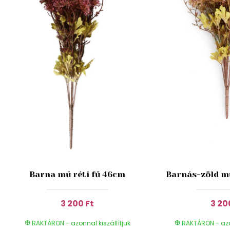
Barna mű réti fű 46cm
Barnás-zöld mű
3 200 Ft
3 20
RAKTÁRON - azonnal kiszállítjuk
RAKTÁRON - azon