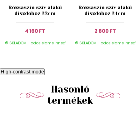
Rózsaszín szív alakú
Rózsaszín szív alakú
díszdoboz 22cm
díszdoboz 24cm
4 160 FT
2 800 FT
SKLADOM - odosielame ihneď
SKLADOM - odosielame ihneď
High-contrast mode
Hasonló
termékek