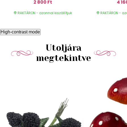
2 800 Ft
4 16
RAKTÁRON - azonnal kiszállítjuk
RAKTÁRON - azon
High-contrast mode
Utoljára
megtekintve