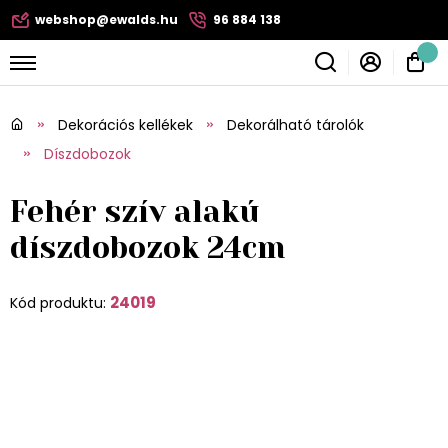
webshop@ewalds.hu
96 884 138
Dekorációs kellékek
Dekorálható tárolók
Díszdobozok
Fehér szív alakú
díszdobozok 24cm
24019
Kód produktu: