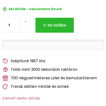
SKLADOM - odosielame ihneď
+
DO KOŠÍKA
-
Szépítünk 1997 óta
Több mint 3000 dekoráció raktáron
700 négyzetméteres üzlet és bemutatóterem
Trendi, időtlen minták és színek
Zobraziť všetky výhody