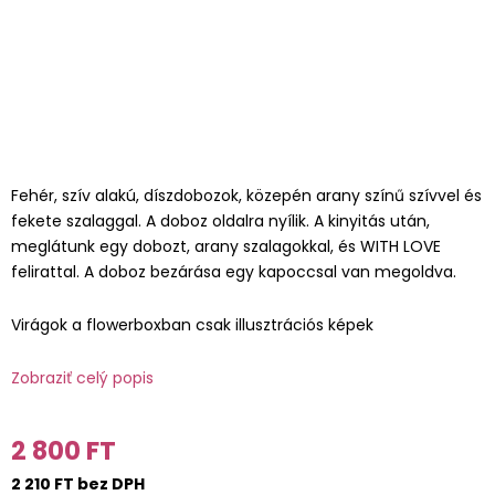
Fehér, szív alakú, díszdobozok, közepén arany színű szívvel és
fekete szalaggal. A doboz oldalra nyílik. A kinyitás után,
meglátunk egy dobozt, arany szalagokkal, és WITH LOVE
felirattal. A doboz bezárása egy kapoccsal van megoldva.
Virágok a flowerboxban csak illusztrációs képek
Zobraziť celý popis
2 800 FT
2 210 FT bez DPH