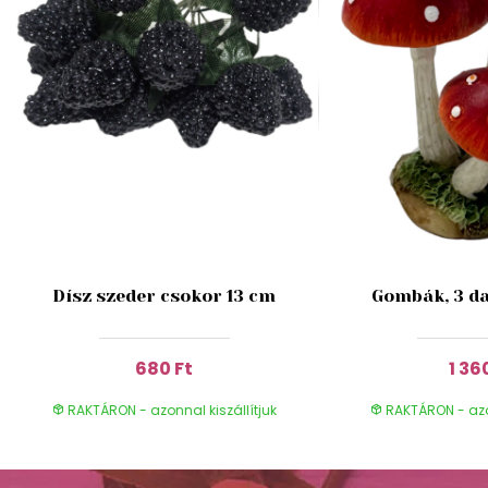
Dísz szeder csokor 13 cm
Gombák, 3 da
680 Ft
1 36
RAKTÁRON - azonnal kiszállítjuk
RAKTÁRON - azon