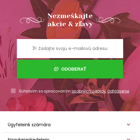
Nezmeškajte
akcie & zľavy
ODOBERAŤ
Súhlasím so spracovaním
osobných údajov
,
Odhlásenie
Ügyfeleink számára
Nagykereskedelem