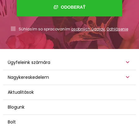
ODOBERAŤ
Súhlasím so spracovaním
osobných údajov
,
Odhlásenie
Ügyfeleink számára
Nagykereskedelem
Aktualitások
Blogunk
Bolt