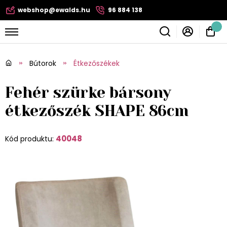
webshop@ewalds.hu
96 884 138
Bútorok
Étkezőszékek
Fehér szürke bársony
étkezőszék SHAPE 86cm
40048
Kód produktu: