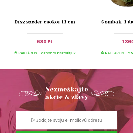
Dísz szeder csokor 13 cm
Gombák, 3 da
680 Ft
1 36
RAKTÁRON - azonnal kiszállítjuk
RAKTÁRON - azon
Nezmeškajte
akcie & zľavy