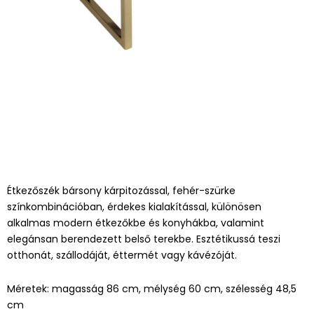
Étkezőszék bársony kárpitozással, fehér-szürke
színkombinációban, érdekes kialakítással, különösen
alkalmas modern étkezőkbe és konyhákba, valamint
elegánsan berendezett belső terekbe. Esztétikussá teszi
otthonát, szállodáját, éttermét vagy kávézóját.
Méretek: magasság 86 cm, mélység 60 cm, szélesség 48,5
cm