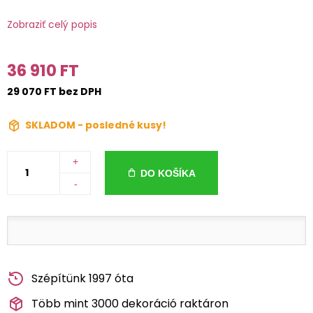
Zobraziť celý popis
36 910 FT
29 070 FT bez DPH
SKLADOM - posledné kusy!
+
DO KOŠÍKA
-
Szépítünk 1997 óta
Több mint 3000 dekoráció raktáron