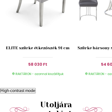
ELITE szürke étkezőszék 91 cm
Szürke bársony 
58 030 Ft
54 60
RAKTÁRON - azonnal kiszállítjuk
RAKTÁRON - azon
High-contrast mode
Utoljára