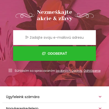
Nezmeškajte
akcie & zľavy
ODOBERAŤ
Súhlasím so spracovaním
osobných údajov
,
Odhlásenie
Ügyfeleink számára
Nagykereskedelem