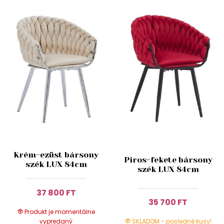
Krém-ezüst bársony
Piros-fekete bársony
szék LUX 84cm
szék LUX 84cm
37 800 FT
35 700 FT
Produkt je momentálne
vypredaný
SKLADOM - posledné kusy!