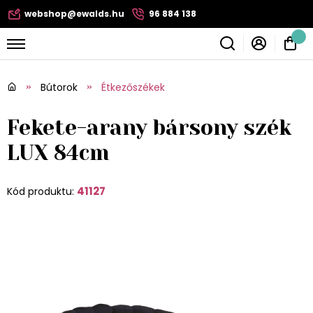
webshop@ewalds.hu
96 884 138
Bútorok
Étkezőszékek
Fekete-arany bársony szék
LUX 84cm
41127
Kód produktu: