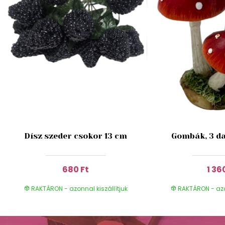
Dísz szeder csokor 13 cm
Gombák, 3 da
680 Ft
1 36
RAKTÁRON - azonnal kiszállítjuk
RAKTÁRON - azon