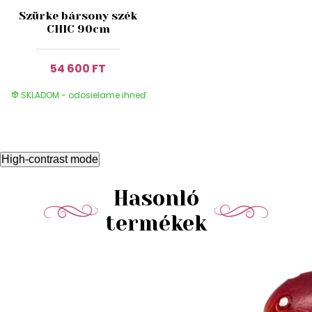
Szürke bársony szék
CHIC 90cm
54 600 FT
SKLADOM - odosielame ihneď
High-contrast mode
Hasonló
termékek