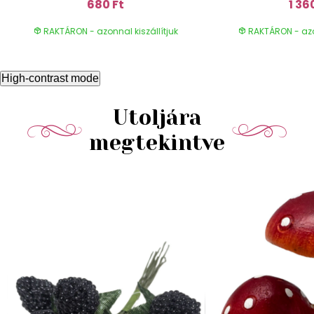
680 Ft
1 36
RAKTÁRON - azonnal kiszállítjuk
RAKTÁRON - azon
High-contrast mode
Utoljára
megtekintve