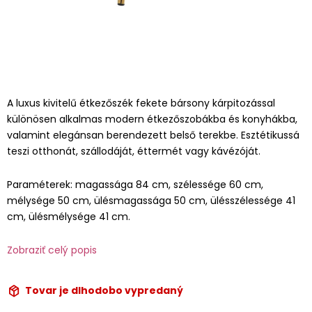
A luxus kivitelű étkezőszék fekete bársony kárpitozással
különösen alkalmas modern étkezőszobákba és konyhákba,
valamint elegánsan berendezett belső terekbe. Esztétikussá
teszi otthonát, szállodáját, éttermét vagy kávézóját.
Paraméterek: magassága 84 cm, szélessége 60 cm,
mélysége 50 cm, ülésmagassága 50 cm, ülésszélessége 41
cm, ülésmélysége 41 cm.
Zobraziť celý popis
Tovar je dlhodobo vypredaný