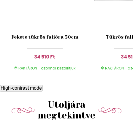
Fekete tükrös falióra 50cm
Tükrös fal
34 510 Ft
34 51
RAKTÁRON - azonnal kiszállítjuk
RAKTÁRON - azon
High-contrast mode
Utoljára
megtekintve