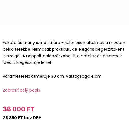
Fekete és arany színű falióra - különösen alkalmas a modern
belső terekbe. Nemcsak praktikus, de elegáns kiegészítőként
is szolgál. A nappali, dolgozószoba, ill. a hotelek és éttermek
ideális kiegészítője lehet.
Paraméterek: átmérője 30 cm, vastagsága 4 cm
Zobraziť celý popis
36 000 FT
28 350 FT bez DPH