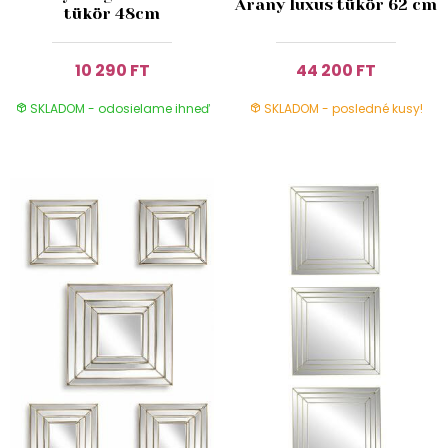
Arany luxus tükör 62 cm
tükör 48cm
10 290 FT
44 200 FT
SKLADOM - odosielame ihneď
SKLADOM - posledné kusy!