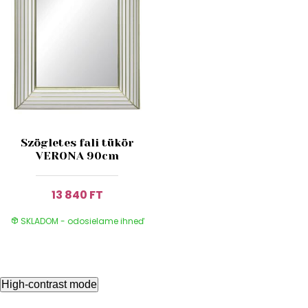
Szögletes fali tükör
VERONA 90cm
13 840 FT
SKLADOM - odosielame ihneď
High-contrast mode