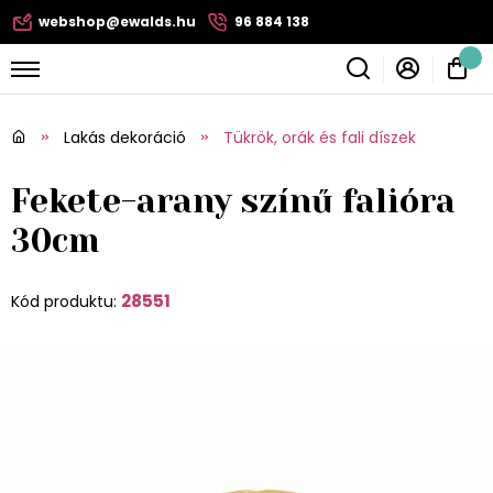
webshop@ewalds.hu
96 884 138
Lakás dekoráció
Tükrök, orák és fali díszek
Fekete-arany színű falióra
30cm
28551
Kód produktu: