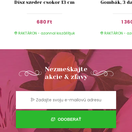
Dísz szeder csokor 13 cm
Gombák, 3 da
680 Ft
1 36
RAKTÁRON - azonnal kiszállítjuk
RAKTÁRON - azon
Nezmeškajte
akcie & zľavy
ODOBERAŤ