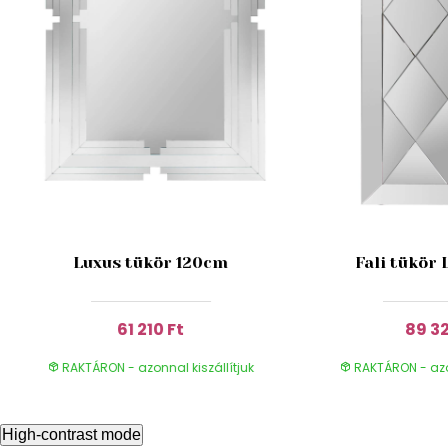
Luxus tükör 120cm
Fali tükör
61 210 Ft
89 32
RAKTÁRON - azonnal kiszállítjuk
RAKTÁRON - azon
High-contrast mode