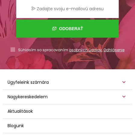
ODOBERAŤ
Súhlasím so spracovaním
osobných údajov
,
Odhlásenie
Ügyfeleink számára
Nagykereskedelem
Aktualitások
Blogunk