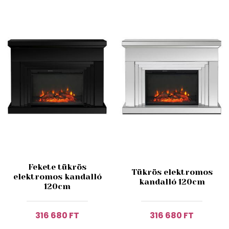
Fekete tükrös
Tükrös elektromos
elektromos kandalló
kandalló 120cm
120cm
316 680 FT
316 680 FT