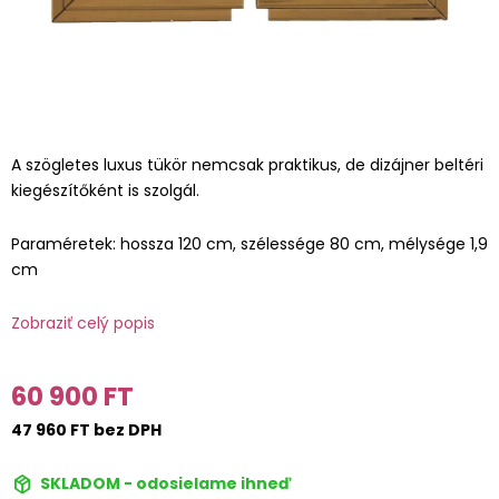
A szögletes luxus tükör nemcsak praktikus, de dizájner beltéri
kiegészítőként is szolgál.
Paraméretek: hossza 120 cm, szélessége 80 cm, mélysége 1,9
cm
Zobraziť celý popis
60 900 FT
47 960 FT bez DPH
SKLADOM - odosielame ihneď