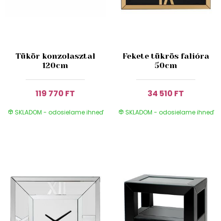
Tükör konzolasztal
Fekete tükrös falióra
120cm
50cm
119 770 FT
34 510 FT
SKLADOM - odosielame ihneď
SKLADOM - odosielame ihneď