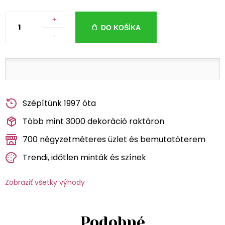
+
DO KOŠÍKA
-
Szépítünk 1997 óta
Több mint 3000 dekoráció raktáron
700 négyzetméteres üzlet és bemutatóterem
Trendi, időtlen minták és színek
Zobraziť všetky výhody
Podobné