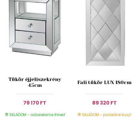
Tükör éjjeliszekrény
Fali tükör LUX 180cm
45cm
79 170 FT
89 320 FT
SKLADOM - odosielame ihneď
SKLADOM - posledné kusy!