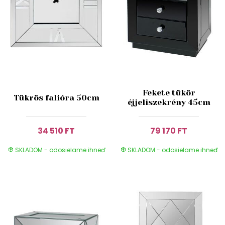
Fekete tükör
Tükrös falióra 50cm
éjjeliszekrény 45cm
34 510 FT
79 170 FT
SKLADOM - odosielame ihneď
SKLADOM - odosielame ihneď