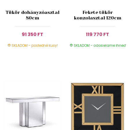
Tükör dohányzóasztal
Fekete tükör
80cm
konzolasztal 120cm
91 350 FT
119 770 FT
SKLADOM - posledné kusy!
SKLADOM - odosielame ihneď