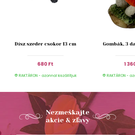
Dísz szeder csokor 13 cm
Gombák, 3 da
680 Ft
1 36
RAKTÁRON - azonnal kiszállítjuk
RAKTÁRON - azon
Nezmeškajte
akcie & zľavy