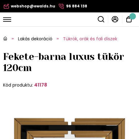
webshop@ewalds.hu
96 884 138
Lakás dekoráció
Tükrök, orák és fali díszek
Fekete-barna luxus tükör
120cm
41178
Kód produktu: