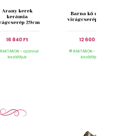
Arany kerek
Barna kő dizájn
kerámia
virágcserép 32cm
irágcserép 29cm
16 840 Ft
12 600 Ft
RAKTÁRON - azonnal
RAKTÁRON - azonnal
kiszállítjuk
kiszállítjuk