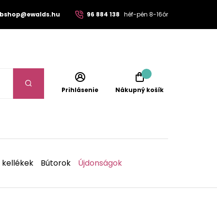
bshop@ewalds.hu
96 884 138
héf-pén 8-16ór
Prihlásenie
Nákupný košík
 kellékek
Bútorok
Újdonságok