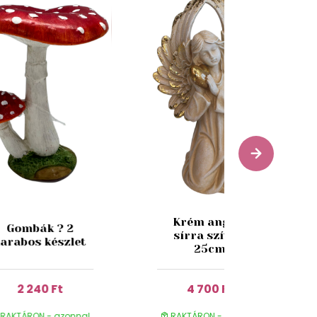
Krém angyal
Gombák ? 2
sírra szívvel
arabos készlet
25cm
2 240 Ft
4 700 Ft
RAKTÁRON - azonnal
RAKTÁRON - azonnal