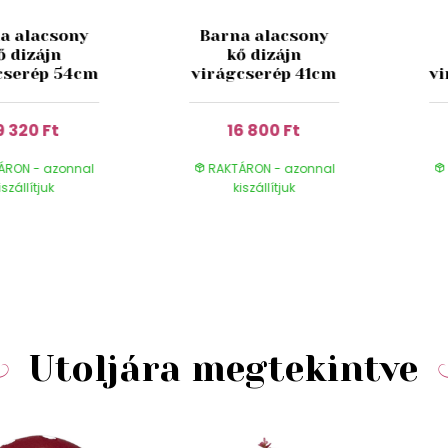
a alacsony
Barna alacsony
ő dizájn
kő dizájn
cserép 54cm
virágcserép 41cm
v
9 320 Ft
16 800 Ft
ÁRON - azonnal
RAKTÁRON - azonnal
iszállítjuk
kiszállítjuk
Utoljára megtekintve