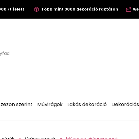
00 Ft felett
Több mint 3000 dekoráció raktáron
we
zezon szerint
Művirágok
Lakás dekoráció
Dekorációs
s vázák
Virágcserepek
Műanyag virágcserepek