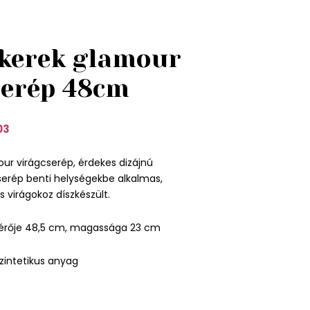
 kerek glamour
serép 48cm
03
ur virágcserép, érdekes dizájnú
cserép benti helységekbe alkalmas,
 virágokoz díszkészült.
érője 48,5 cm, magassága 23 cm
zintetikus anyag