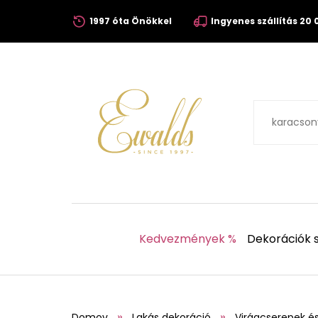
1997 óta Önökkel
Ingyenes szállítás 20 0
Kedvezmények %
Dekorációk s
Domov
Lakás dekoráció
Virágcserepek é