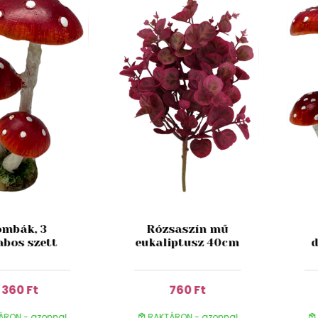
mbák, 3
Rózsaszín mű
abos szett
eukaliptusz 40cm
d
1 360 Ft
760 Ft
ÁRON - azonnal
RAKTÁRON - azonnal