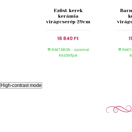
Ezüst kerek
Barn
 dizájn
kerámia
k
ép 44cm
virágcserép 29cm
virág
0 Ft
16 840 Ft
1
- azonnal
RAKTÁRON - azonnal
RAKT
ítjuk
kiszállítjuk
k
High-contrast mode