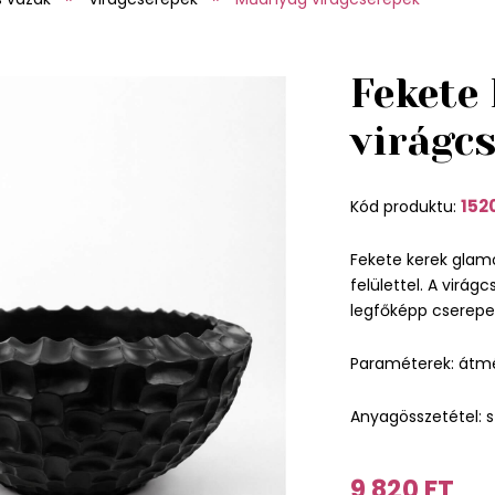
Fekete
virágc
152
Kód produktu:
Fekete kerek glamo
felülettel. A virág
legfőképp cserepes
Paraméterek: átm
Anyagösszetétel: s
9 820 FT