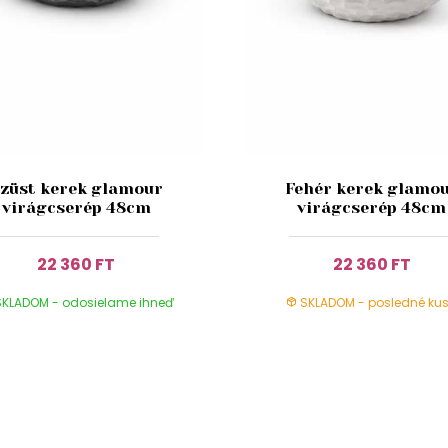
züst kerek glamour
Fehér kerek glamo
virágcserép 48cm
virágcserép 48cm
22 360 FT
22 360 FT
KLADOM - odosielame ihneď
SKLADOM - posledné kus