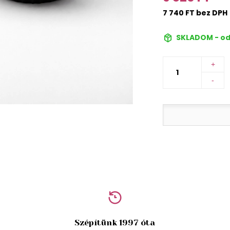
7 740 FT bez DPH
SKLADOM - od
+
-
Szépítünk 1997 óta