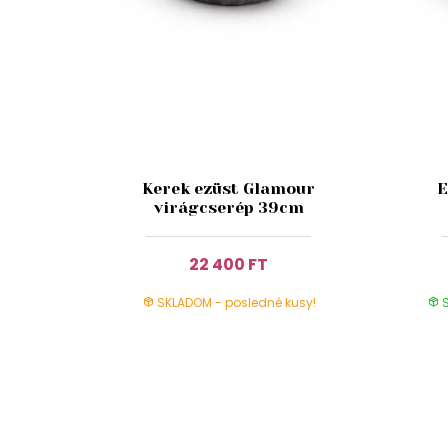
Kerek ezüst Glamour
E
virágcserép 39cm
22 400 FT
SKLADOM - posledné kusy!
S