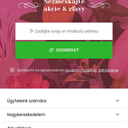
Nezmeškajte
akcie & zľavy
ODOBERAŤ
Súhlasím so spracovaním
osobných údajov
,
Odhlásenie
Ügyfeleink számára
Nagykereskedelem