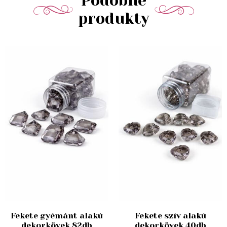
Podobné
produkty
Fekete gyémánt alakú
Fekete szív alakú
dekorkövek 82db
dekorkövek 40db