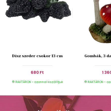
Dísz szeder csokor 13 cm
Gombák, 3 da
680 Ft
1 36
RAKTÁRON - azonnal kiszállítjuk
RAKTÁRON - azon