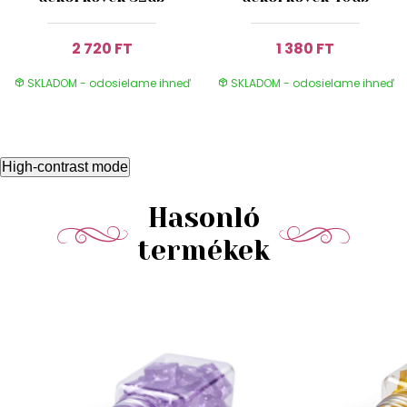
2 720 FT
1 380 FT
SKLADOM - odosielame ihneď
SKLADOM - odosielame ihneď
High-contrast mode
Hasonló
termékek