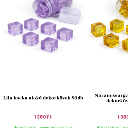
Narancssárga
Lila kocka alakú dekorkövek 80db
dekorköv
1 380 Ft
1 38
RAKTÁRON - azonnal kiszállítjuk
RAKTÁRON - azon