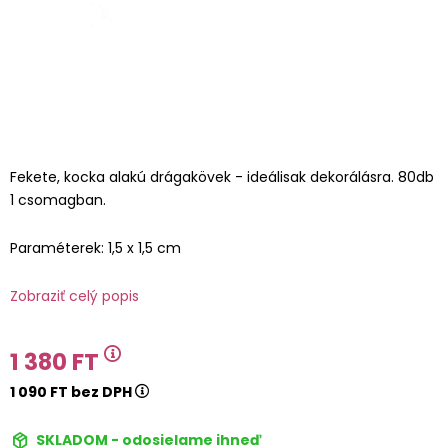
Fekete, kocka alakú drágakövek - ideálisak dekorálásra. 80db
1 csomagban.
Paraméterek: 1,5 x 1,5 cm
Zobraziť celý popis
1 380 FT
1 090 FT bez DPH
SKLADOM - odosielame ihneď