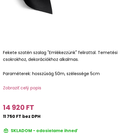
Fekete szatén szalag "Emlékezzünk" felirattal. Temetési
csokrokhoz, dekorációkhoz alkalmas.
Paraméterek: hosszúság 50m, szélessége 5cm
Zobraziť celý popis
14 920 FT
11 750 FT bez DPH
SKLADOM - odosielame ihneď