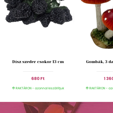
Dísz szeder csokor 13 cm
Gombák, 3 da
680 Ft
1 36
RAKTÁRON - azonnal kiszállítjuk
RAKTÁRON - azon