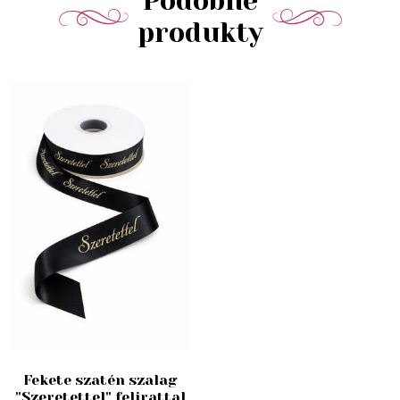
Podobné
produkty
Fekete szatén szalag
"Szeretettel" felirattal