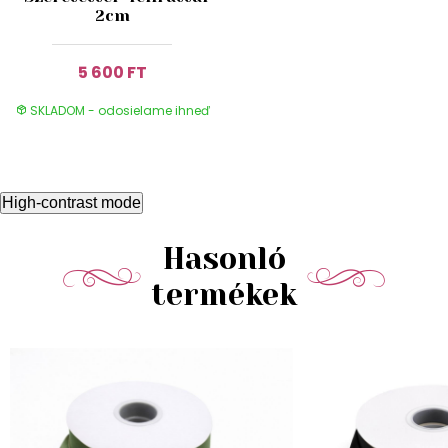
2cm
5 600 FT
SKLADOM - odosielame ihneď
High-contrast mode
Hasonló
termékek