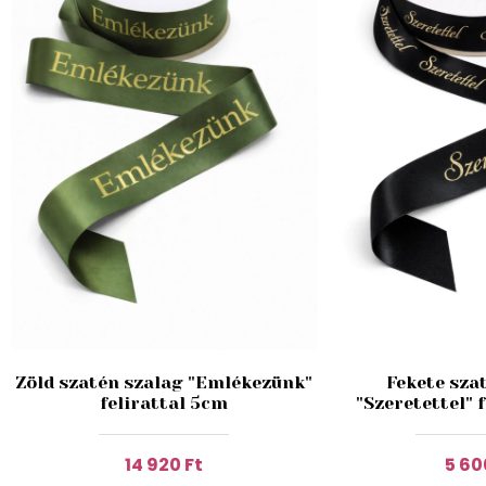
Zöld szatén szalag "Emlékezünk"
Fekete sza
felirattal 5cm
"Szeretettel" 
14 920 Ft
5 60