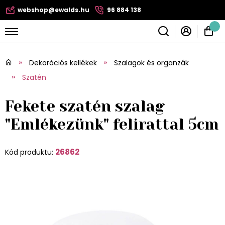
webshop@ewalds.hu
96 884 138
Dekorációs kellékek
Szalagok és organzák
Szatén
Fekete szatén szalag
"Emlékezünk" felirattal 5cm
26862
Kód produktu: