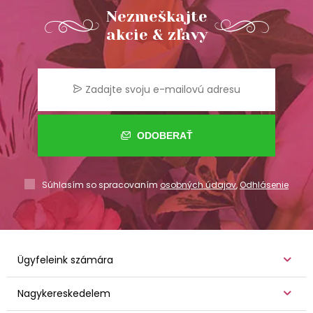
Nezmeškajte
akcie & zľavy
ODOBERAŤ
Súhlasím so spracovaním
osobných údajov
,
Odhlásenie
Ügyfeleink számára
Nagykereskedelem