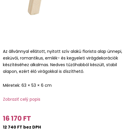
Az állvánnyal ellátott, nyitott szív alakú florista alap ünnepi,
esküvői, romantikus, emlék- és kegyeleti virágdekorációk
készítéséhez alkalmas. Nedves tűzőhabból készült, stabil
alapon, ezért élő virágokkal is díszíthető.
Méretek: 63 × 53 × 6 cm
Zobraziť celý popis
16 170 FT
12 740 FT bez DPH