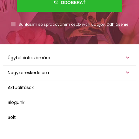
ODOBERAŤ
Súhlasím so spracovaním
osobných údajov
,
Odhlásenie
Ügyfeleink számára
Nagykereskedelem
Aktualitások
Blogunk
Bolt