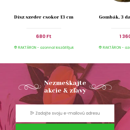
Dísz szeder csokor 13 cm
Gombák, 3 da
680 Ft
1 36
RAKTÁRON - azonnal kiszállítjuk
RAKTÁRON - azon
Nezmeškajte
akcie & zľavy