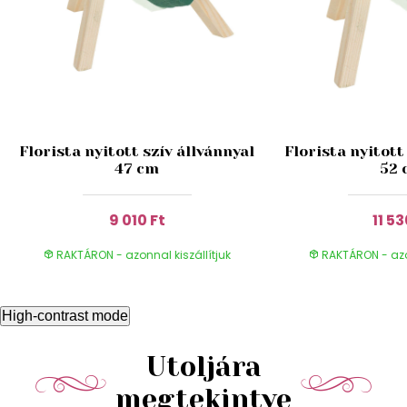
Florista nyitott szív állvánnyal
Florista nyitott
47 cm
52 
9 010 Ft
11 53
RAKTÁRON - azonnal kiszállítjuk
RAKTÁRON - azon
High-contrast mode
Utoljára
megtekintve