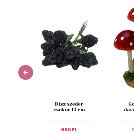
esh Fig
Dísz szeder
Go
 180 ml
csokor 13 cm
dar
 Ft
680 Ft