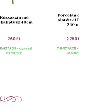
Porcelán csésze
Rózsaszín mű
alátéttel Pipacs
ukaliptusz 40cm
220 ml
760 Ft
2 750 Ft
RAKTÁRON - azonnal
RAKTÁRON - azonnal
kiszállítjuk
kiszállítjuk