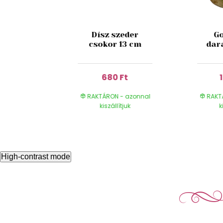
 betűző
Dísz szeder
Go
al 38cm
csokor 13 cm
dar
Ft
680 Ft
- azonnal
RAKTÁRON - azonnal
RAKT
ítjuk
kiszállítjuk
k
High-contrast mode