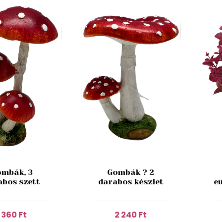
mbák, 3
Gombák ? 2
abos szett
darabos készlet
e
1 360 Ft
2 240 Ft