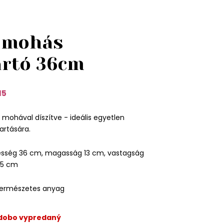
 mohás
artó 36cm
15
 mohával díszítve - ideális egyetlen
artására.
esség 36 cm, magasság 13 cm, vastagság
5,5 cm
természetes anyag
odobo vypredaný