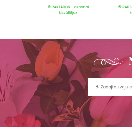
- azonnal
RAKTÁRON - azonnal
RAKT
ítjuk
kiszállítjuk
k