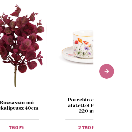
Porcelán csésze
Rózsaszín mű
alátéttel Pipacs
ukaliptusz 40cm
220 ml
760 Ft
2 750 Ft