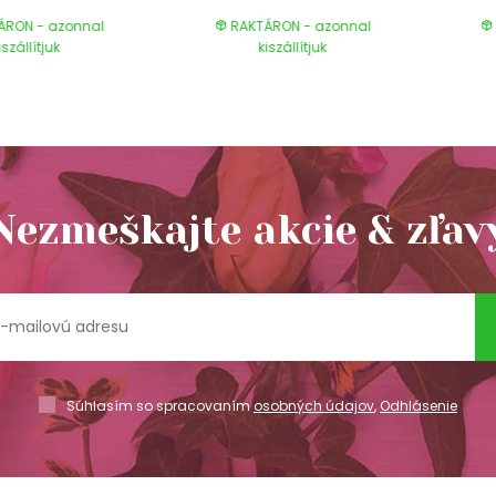
ÁRON - azonnal
RAKTÁRON - azonnal
iszállítjuk
kiszállítjuk
Nezmeškajte akcie & zľav
Súhlasím so spracovaním
osobných údajov
,
Odhlásenie