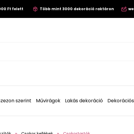
00 Ft felett
Több mint 3000 dekoráció raktáron
we
zezon szerint
Művirágok
Lakás dekoráció
Dekorációs
szítők
Csokor kellékek
Csokortartók