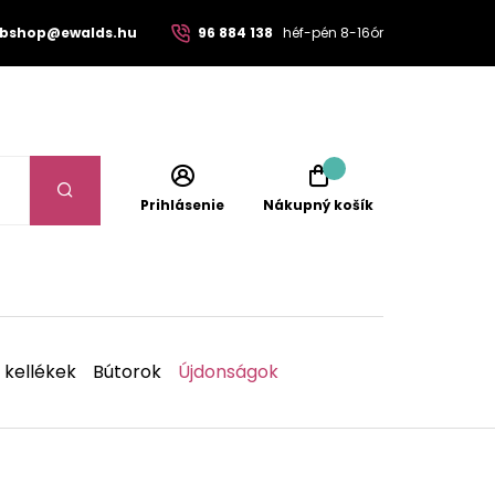
bshop@ewalds.hu
96 884 138
héf-pén 8-16ór
Prihlásenie
Nákupný košík
 kellékek
Bútorok
Újdonságok