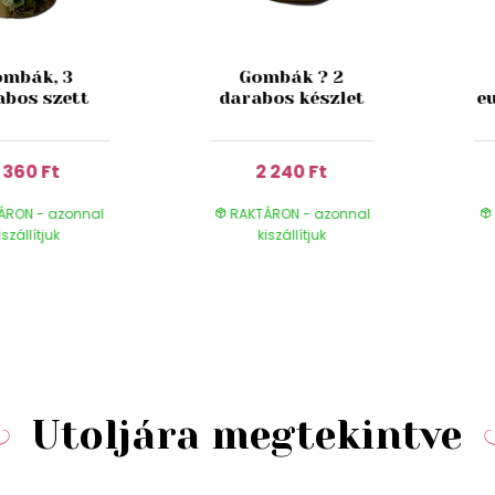
mbák, 3
Gombák ? 2
abos szett
darabos készlet
e
1 360 Ft
2 240 Ft
ÁRON - azonnal
RAKTÁRON - azonnal
iszállítjuk
kiszállítjuk
Utoljára megtekintve