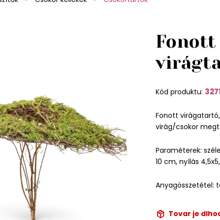
Fonott
virágt
327
Kód produktu:
Fonott virágatartó,
virág/csokor megt
Paraméterek: szél
10 cm, nyílás 4,5x
Anyagösszetétel: 
Tovar je dlh