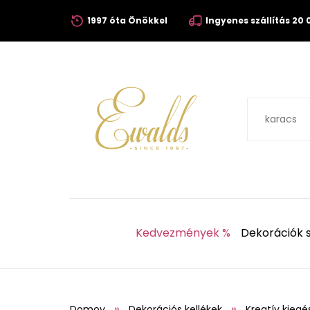
1997 óta Önökkel
Ingyenes szállítás 20 0
Kedvezmények %
Dekorációk s
Domov
Dekorációs kellékek
Kreatív kiegé