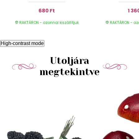
680 Ft
1 36
RAKTÁRON - azonnal kiszállítjuk
RAKTÁRON - azon
High-contrast mode
Utoljára
megtekintve