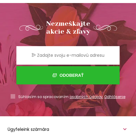
Nezmeškajte
akcie & zľavy
ODOBERAŤ
Súhlasím so spracovaním
osobných údajov
,
Odhlásenie
Ügyfeleink számára