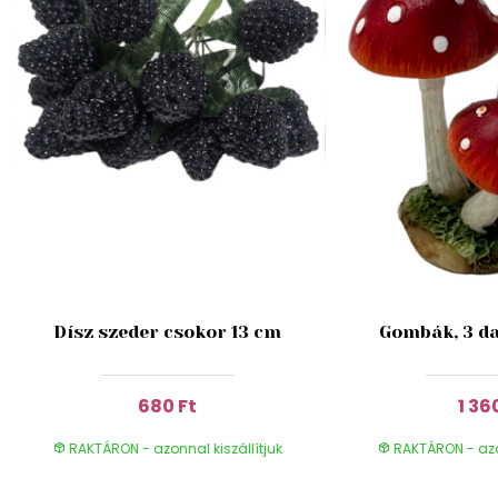
Dísz szeder csokor 13 cm
Gombák, 3 da
680 Ft
1 36
RAKTÁRON - azonnal kiszállítjuk
RAKTÁRON - azon