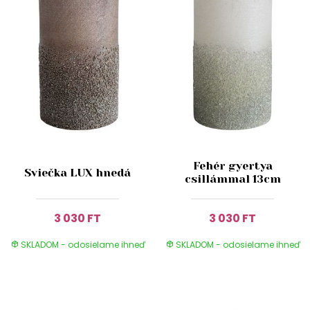
Fehér gyertya
Sviečka LUX hnedá
csillámmal 13cm
3 030 FT
3 030 FT
SKLADOM - odosielame ihneď
SKLADOM - odosielame ihneď