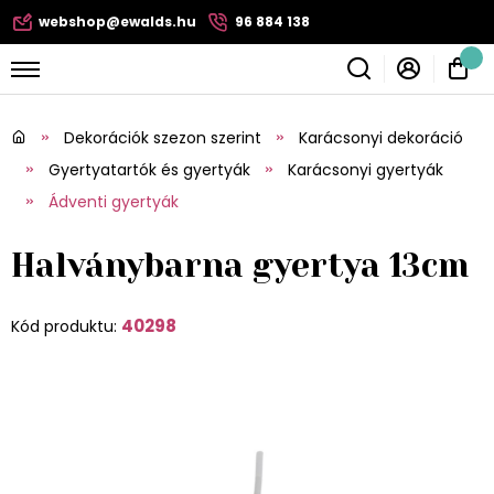
webshop@ewalds.hu
96 884 138
Dekorációk szezon szerint
Karácsonyi dekoráció
Gyertyatartók és gyertyák
Karácsonyi gyertyák
Ádventi gyertyák
Halványbarna gyertya 13cm
40298
Kód produktu: