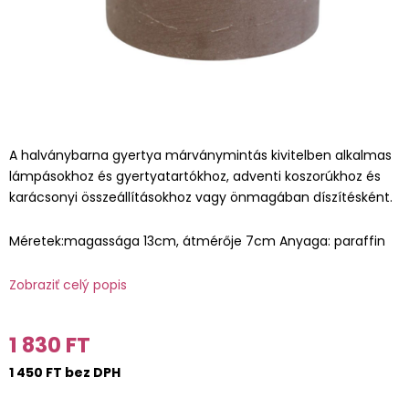
A halványbarna gyertya márványmintás kivitelben alkalmas
lámpásokhoz és gyertyatartókhoz, adventi koszorúkhoz és
karácsonyi összeállításokhoz vagy önmagában díszítésként.
Méretek:magassága 13cm, átmérője 7cm Anyaga: paraffin
Zobraziť celý popis
1 830 FT
1 450 FT bez DPH