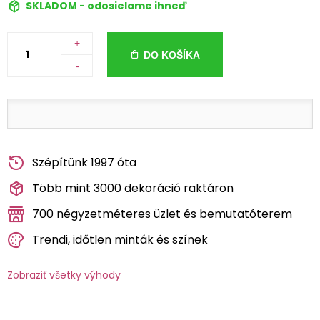
SKLADOM - odosielame ihneď
+
DO KOŠÍKA
-
Szépítünk 1997 óta
Több mint 3000 dekoráció raktáron
700 négyzetméteres üzlet és bemutatóterem
Trendi, időtlen minták és színek
Zobraziť všetky výhody