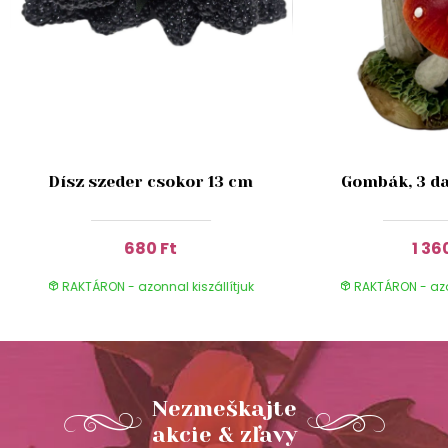
Dísz szeder csokor 13 cm
Gombák, 3 da
680 Ft
1 36
RAKTÁRON - azonnal kiszállítjuk
RAKTÁRON - azon
Nezmeškajte
akcie & zľavy