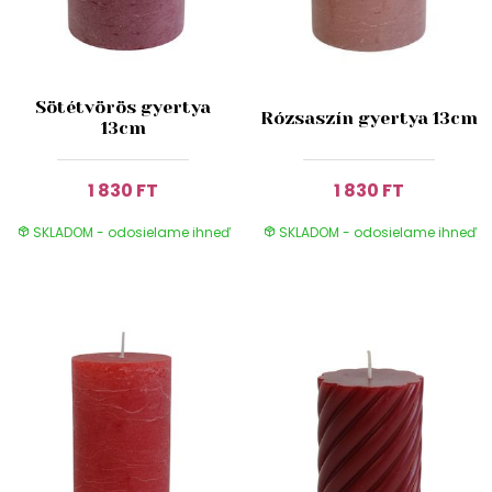
Sötétvörös gyertya
Rózsaszín gyertya 13cm
13cm
1 830 FT
1 830 FT
SKLADOM - odosielame ihneď
SKLADOM - odosielame ihneď