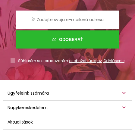
ODOBERAŤ
Súhlasím so spracovaním
osobných údajov
,
Odhlásenie
Ügyfeleink számára
Nagykereskedelem
Aktualitások