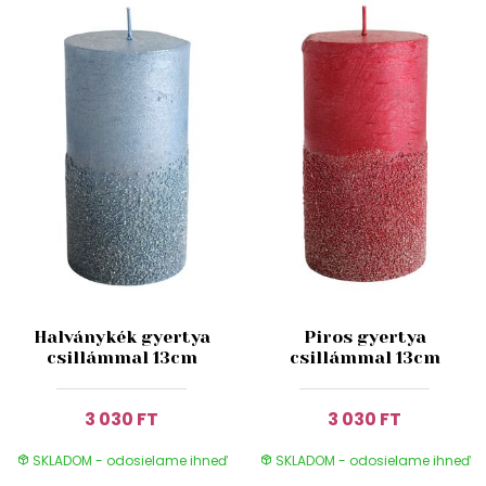
Halványkék gyertya
Piros gyertya
csillámmal 13cm
csillámmal 13cm
3 030 FT
3 030 FT
SKLADOM - odosielame ihneď
SKLADOM - odosielame ihneď