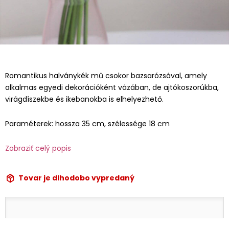
Romantikus halványkék mű csokor bazsarózsával, amely
alkalmas egyedi dekorációként vázában, de ajtókoszorúkba,
virágdíszekbe és ikebanokba is elhelyezhető.
Paraméterek: hossza 35 cm, szélessége 18 cm
Zobraziť celý popis
Tovar je dlhodobo vypredaný