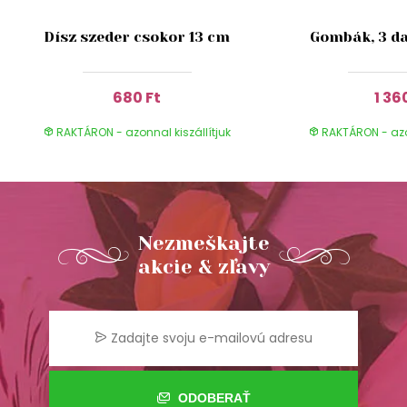
Dísz szeder csokor 13 cm
Gombák, 3 da
680 Ft
1 36
RAKTÁRON - azonnal kiszállítjuk
RAKTÁRON - azon
Nezmeškajte
akcie & zľavy
ODOBERAŤ