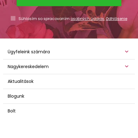
Súhlasím so spracovaním
osobných údajov
,
Odhlásenie
Ügyfeleink számára
Nagykereskedelem
Aktualitások
Blogunk
Bolt