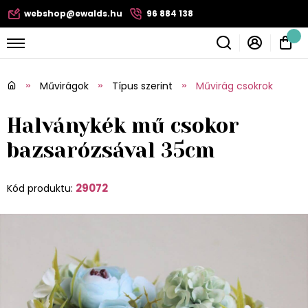
webshop@ewalds.hu
96 884 138
Művirágok
Típus szerint
Művirág csokrok
Halványkék mű csokor
bazsarózsával 35cm
29072
Kód produktu: