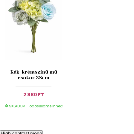
Kék-krémszínű mű
csokor 38cm
2 880 FT
SKLADOM - odosielame ihneď
High-contrast mode