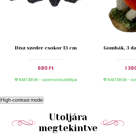
Dísz szeder csokor 13 cm
Gombák, 3 da
680 Ft
1 36
RAKTÁRON - azonnal kiszállítjuk
RAKTÁRON - azon
High-contrast mode
Utoljára
megtekintve