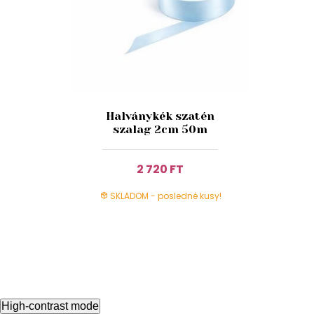
Halványkék szatén
szalag 2cm 50m
2 720 FT
SKLADOM - posledné kusy!
High-contrast mode