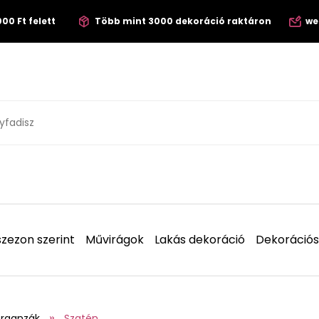
00 Ft felett
Több mint 3000 dekoráció raktáron
we
zezon szerint
Művirágok
Lakás dekoráció
Dekorációs
organzák
Szatén