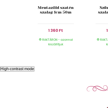
ssárga
alag réz
Mentazöld szatén
Szü
íkokkal
szalag 1cm 50m
szal
m
 Ft
1 360 Ft
- azonnal
RAKTÁRON - azonnal
RAKT
ítjuk
kiszállítjuk
k
High-contrast mode