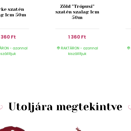
Zöld "Trópusi"
rke szatén
szatén szalag 1cm
ag 1cm 50m
50m
1 360 Ft
1 360 Ft
ÁRON - azonnal
RAKTÁRON - azonnal
iszállítjuk
kiszállítjuk
Utoljára megtekintve