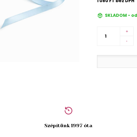
1 080 FT bez DPH
SKLADOM - od
+
-
Szépítünk 1997 óta