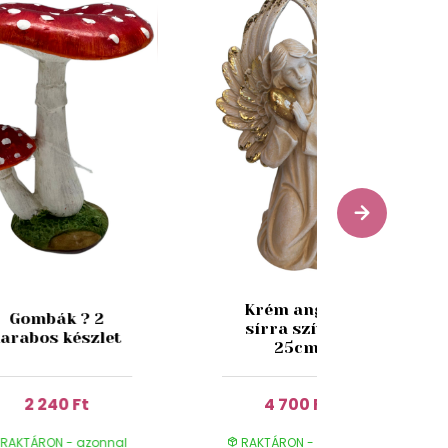
Krém angyal
Gombák ? 2
sírra szívvel
arabos készlet
25cm
2 240 Ft
4 700 Ft
RAKTÁRON - azonnal
RAKTÁRON - azonnal