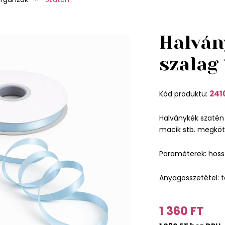
Halván
szalag
241
Kód produktu:
Halványkék szatén 
macik stb. megköt
Paraméterek: hoss
Anyagösszetétel: te
1 360 FT