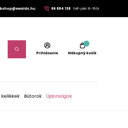
bshop@ewalds.hu
96 884 138
héf-pén 8-16ór
Prihlásenie
Nákupný košík
 kellékek
Bútorok
Újdonságok