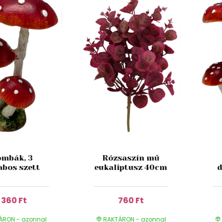
mbák, 3
Rózsaszín mű
abos szett
eukaliptusz 40cm
d
1 360 Ft
760 Ft
ÁRON - azonnal
RAKTÁRON - azonnal