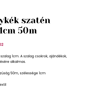
ykék szatén
 1cm 50m
02
szalag 1cm. A szalag csokrok, ajándékok,
ésére alkalmas.
zúság 50m, szélessége 1cm
xtil