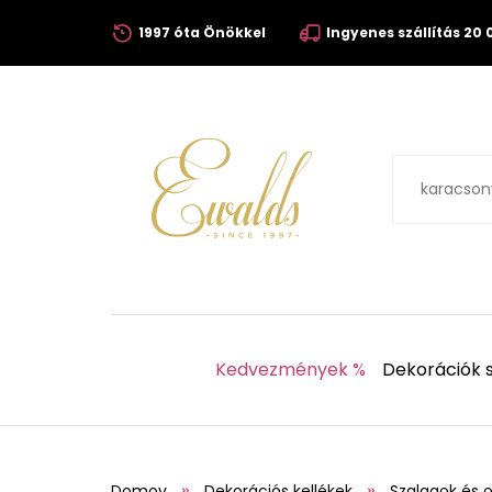
1997 óta Önökkel
Ingyenes szállítás 20 0
Kedvezmények %
Dekorációk s
Domov
Dekorációs kellékek
Szalagok és 