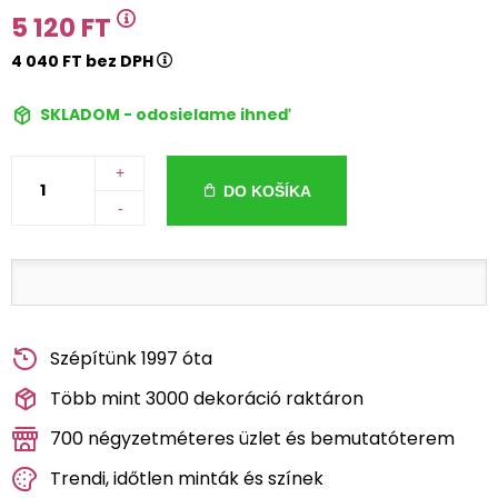
5 120 FT
4 040 FT bez DPH
SKLADOM - odosielame ihneď
+
DO KOŠÍKA
-
Szépítünk 1997 óta
Több mint 3000 dekoráció raktáron
700 négyzetméteres üzlet és bemutatóterem
Trendi, időtlen minták és színek