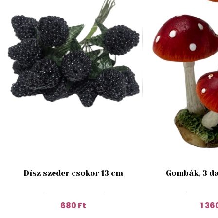
Dísz szeder csokor 13 cm
Gombák, 3 da
680 Ft
1 36