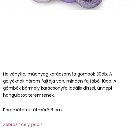
Halványlila, műanyag karácsonyfa gömbök 30db. A
golyóknak három fajtája van, minden fajtából 10db. A
gömbök bármely karácsonyfa ideális díszei, ünnepi
hangulatot teremtenek.
Paraméterek: átmérő 6 cm
Zobraziť celý popis