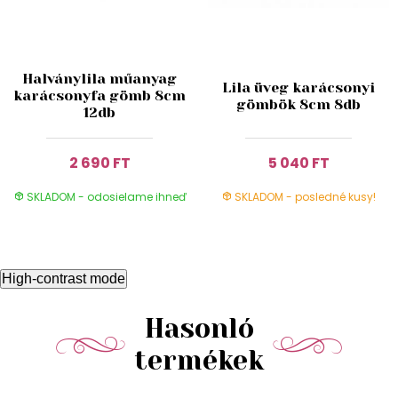
Halványlila műanyag
Lila üveg karácsonyi
karácsonyfa gömb 8cm
gömbök 8cm 8db
12db
2 690 FT
5 040 FT
SKLADOM - odosielame ihneď
SKLADOM - posledné kusy!
High-contrast mode
Hasonló
termékek