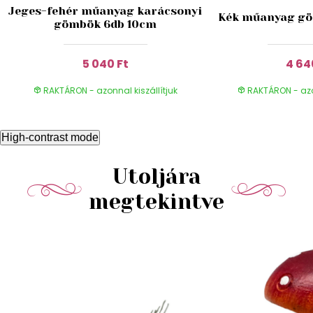
Jeges-fehér műanyag karácsonyi
Kék műanyag gö
gömbök 6db 10cm
5 040 Ft
4 64
RAKTÁRON - azonnal kiszállítjuk
RAKTÁRON - azon
High-contrast mode
Utoljára
megtekintve