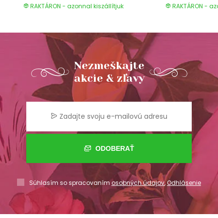
RAKTÁRON - azonnal kiszállítjuk
RAKTÁRON - azon
Nezmeškajte
akcie & zľavy
ODOBERAŤ
Súhlasím so spracovaním
osobných údajov
,
Odhlásenie