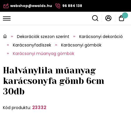
webshop@ewalds.hu
96 884 138
Dekorációk szezon szerint
Karácsonyi dekoráció
Karácsonyfadíszek
Karácsonyi gömbök
Karácsonyi műanyag gömbök
Halványlila műanyag
karácsonyfa gömb 6cm
30db
23332
Kód produktu: