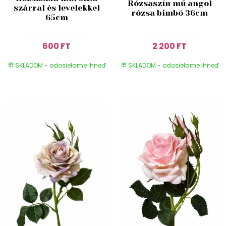
Rózsaszín mű angol
szárral és levelekkel
rózsa bimbó 36cm
65cm
600 FT
2 200 FT
SKLADOM - odosielame ihneď
SKLADOM - odosielame ihneď