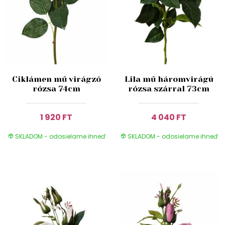
Ciklámen mű virágzó
Lila mű háromvirágú
rózsa 74cm
rózsa szárral 73cm
1 920 FT
4 040 FT
SKLADOM - odosielame ihneď
SKLADOM - odosielame ihneď