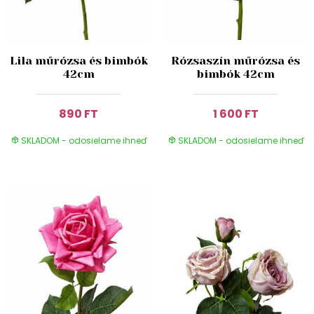
Lila műrózsa és bimbók
Rózsaszín műrózsa és
42cm
bimbók 42cm
890 FT
1 600 FT
SKLADOM - odosielame ihneď
SKLADOM - odosielame ihneď