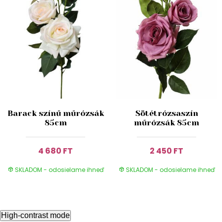
Barack színű műrózsák
Sötétrózsaszín
85cm
műrózsák 85cm
4 680 FT
2 450 FT
SKLADOM - odosielame ihneď
SKLADOM - odosielame ihneď
High-contrast mode