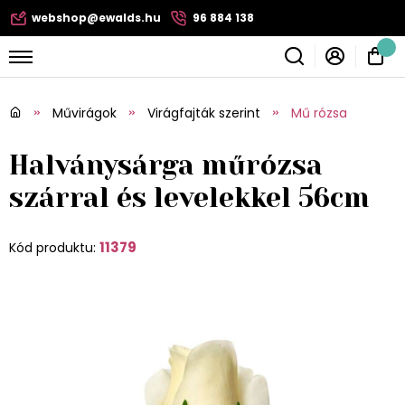
webshop@ewalds.hu
96 884 138
Művirágok
Virágfajták szerint
Mű rózsa
Halványsárga műrózsa
szárral és levelekkel 56cm
11379
Kód produktu: