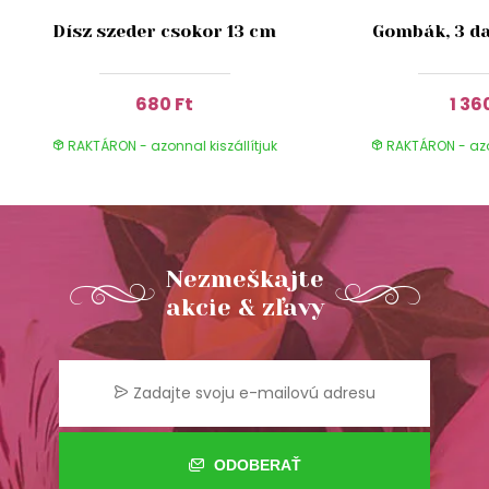
Dísz szeder csokor 13 cm
Gombák, 3 da
680 Ft
1 36
RAKTÁRON - azonnal kiszállítjuk
RAKTÁRON - azon
Nezmeškajte
akcie & zľavy
ODOBERAŤ