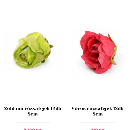
Zöld mű rózsafejek 12db
Vörös rózsafejek 12db
8cm
8cm