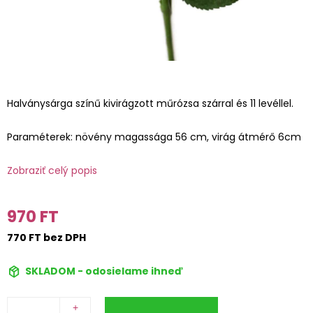
Halványsárga színű kivirágzott műrózsa szárral és 11 levéllel.
Paraméterek: növény magassága 56 cm, virág átmérő 6cm
Zobraziť celý popis
970 FT
770 FT bez DPH
SKLADOM - odosielame ihneď
+