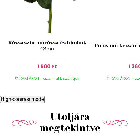
Rózsaszín műrózsa és bimbók
Piros mű krizant
42cm
1 600 Ft
1 36
RAKTÁRON - azonnal kiszállítjuk
RAKTÁRON - azon
High-contrast mode
Utoljára
megtekintve