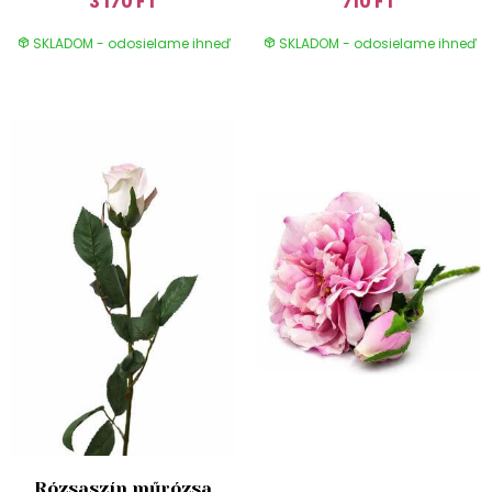
3 170 FT
710 FT
SKLADOM - odosielame ihneď
SKLADOM - odosielame ihneď
Rózsaszín műrózsa