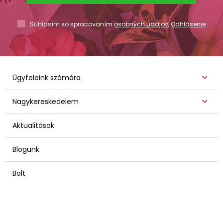
Súhlasím so spracovaním
osobných údajov
,
Odhlásenie
Ügyfeleink számára
Nagykereskedelem
Aktualitások
Blogunk
Bolt