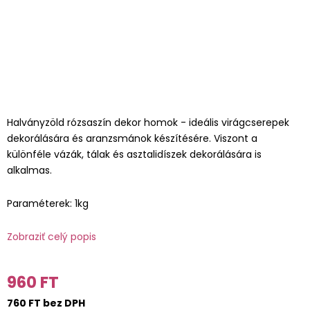
Halványzöld rózsaszín dekor homok - ideális virágcserepek
dekorálására és aranzsmánok készítésére. Viszont a
különféle vázák, tálak és asztalidíszek dekorálására is
alkalmas.
Paraméterek: 1kg
Zobraziť celý popis
960 FT
760 FT bez DPH