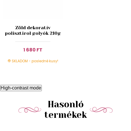
Zöld dekoratív
polisztirol golyók 210g
1 680 FT
SKLADOM - posledné kusy!
High-contrast mode
Hasonló
termékek