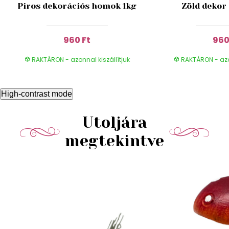
Piros dekorációs homok 1kg
Zöld dekor 
960 Ft
960
RAKTÁRON - azonnal kiszállítjuk
RAKTÁRON - azon
High-contrast mode
Utoljára
megtekintve