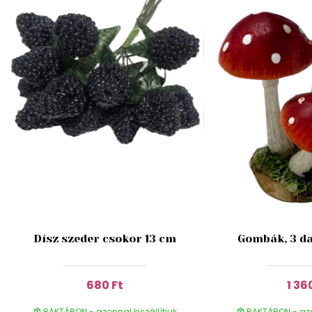
Dísz szeder csokor 13 cm
Gombák, 3 da
680 Ft
1 36
RAKTÁRON - azonnal kiszállítjuk
RAKTÁRON - azon