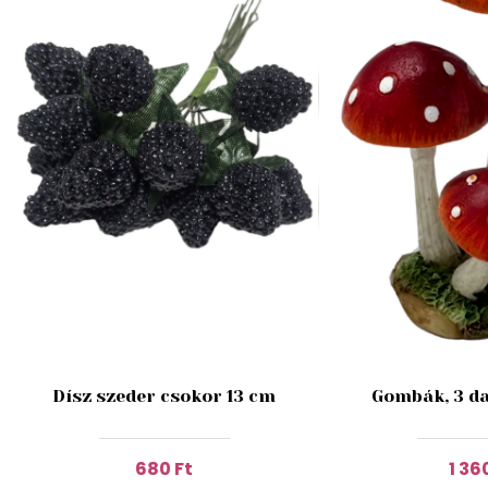
Dísz szeder csokor 13 cm
Gombák, 3 da
680 Ft
1 36