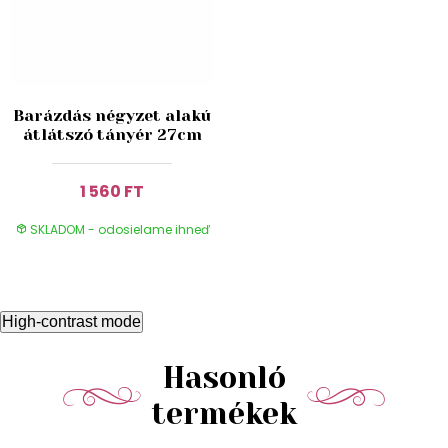
Barázdás négyzet alakú
átlátszó tányér 27cm
1 560 FT
SKLADOM - odosielame ihneď
High-contrast mode
Hasonló
termékek