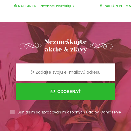
RAKTÁRON - azonnal kiszállítjuk
RAKTÁRON - azon
Nezmeškajte
akcie & zľavy
ODOBERAŤ
Súhlasím so spracovaním
osobných údajov
,
Odhlásenie