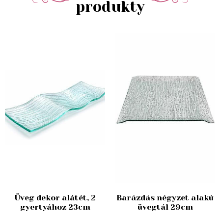
produkty
Üveg dekor alátét, 2
Barázdás négyzet alakú
gyertyához 23cm
üvegtál 29cm