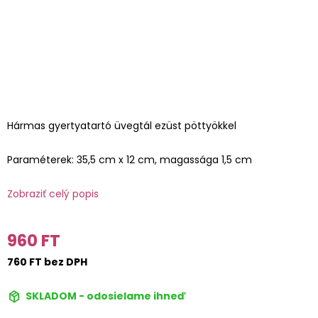
Hármas gyertyatartó üvegtál ezüst pöttyökkel
Paraméterek: 35,5 cm x 12 cm, magassága 1,5 cm
Zobraziť celý popis
960 FT
760 FT bez DPH
SKLADOM - odosielame ihneď