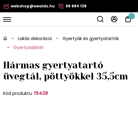
webshop@ewalds.hu
96 884 138
Lakás dekoráció
Gyertyák és gyertyatartók
Gyertyaalátét
Hármas gyertyatartó
üvegtál, pöttyökkel 35,5cm
15428
Kód produktu: