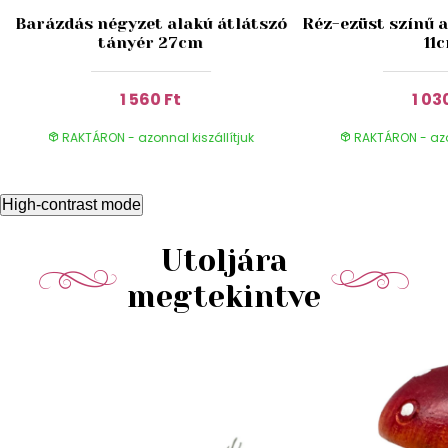
Barázdás négyzet alakú átlátszó
Réz-ezüst színű 
tányér 27cm
11
1 560 Ft
1 03
RAKTÁRON - azonnal kiszállítjuk
RAKTÁRON - azon
High-contrast mode
Utoljára
megtekintve