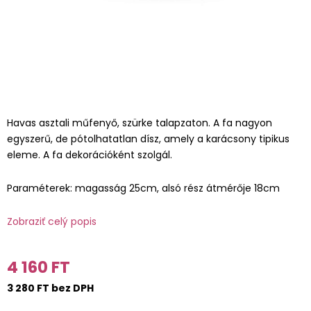
Havas asztali műfenyő, szürke talapzaton. A fa nagyon
egyszerű, de pótolhatatlan dísz, amely a karácsony tipikus
eleme. A fa dekorációként szolgál.
Paraméterek: magasság 25cm, alsó rész átmérője 18cm
Zobraziť celý popis
4 160 FT
3 280 FT bez DPH