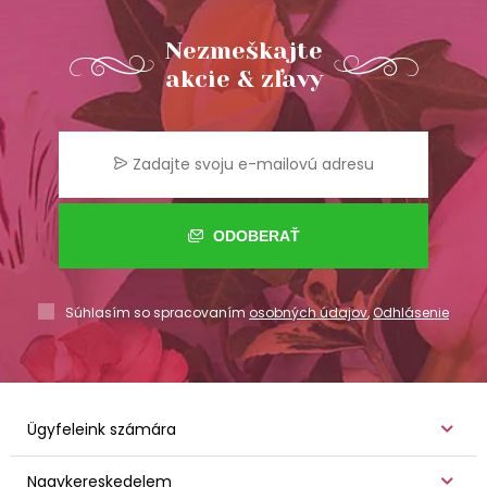
Nezmeškajte
akcie & zľavy
ODOBERAŤ
Súhlasím so spracovaním
osobných údajov
,
Odhlásenie
Ügyfeleink számára
Nagykereskedelem