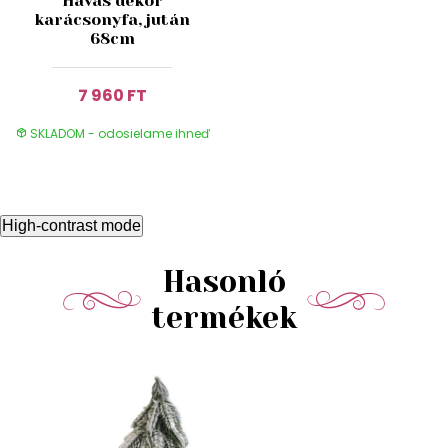
Havas dekor
karácsonyfa, jután
68cm
7 960 FT
SKLADOM - odosielame ihneď
High-contrast mode
Hasonló
termékek