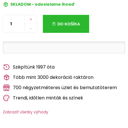
SKLADOM - odosielame ihneď
+
DO KOŠÍKA
-
Szépítünk 1997 óta
Több mint 3000 dekoráció raktáron
700 négyzetméteres üzlet és bemutatóterem
Trendi, időtlen minták és színek
Zobraziť všetky výhody