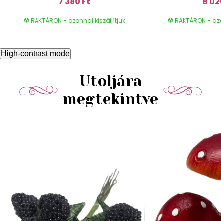
7 380 Ft
8 02
RAKTÁRON - azonnal kiszállítjuk
RAKTÁRON - azon
High-contrast mode
Utoljára
megtekintve