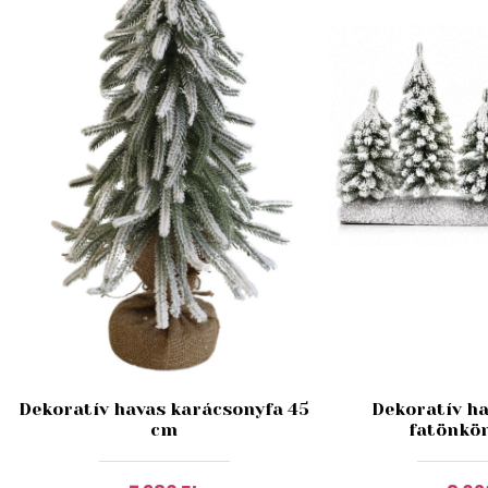
Dekoratív havas karácsonyfa 45
Dekoratív ha
cm
fatönkön