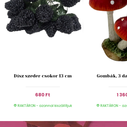
Dísz szeder csokor 13 cm
Gombák, 3 da
680 Ft
1 36
RAKTÁRON - azonnal kiszállítjuk
RAKTÁRON - azon