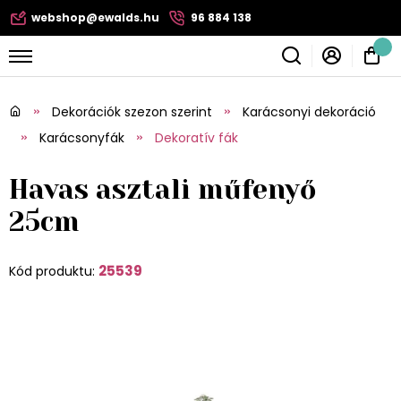
webshop@ewalds.hu
96 884 138
Dekorációk szezon szerint
Karácsonyi dekoráció
Karácsonyfák
Dekoratív fák
Havas asztali műfenyő
25cm
25539
Kód produktu: