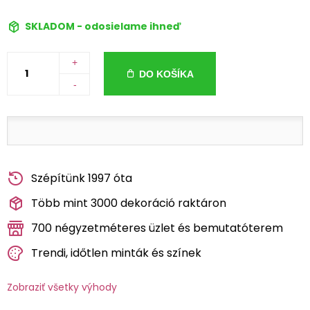
SKLADOM - odosielame ihneď
+
DO KOŠÍKA
-
Szépítünk 1997 óta
Több mint 3000 dekoráció raktáron
700 négyzetméteres üzlet és bemutatóterem
Trendi, időtlen minták és színek
Zobraziť všetky výhody