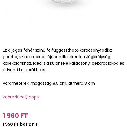
Ez a jeges fehér színű felfüggeszthető karácsonyfadísz
gomba, színkombinációjában illeszkedik a Jégkirályság
kollekciónkhoz. Ideális a különféle karácsonyi dekorációkba és
ádventi koszorúkba is.
Paraméterek: magasság 8,5 cm, átmérő 8 cm
Zobraziť celý popis
1 960 FT
1 550 FT bez DPH