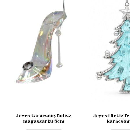
Jeges karácsonyfadísz
Jeges türkiz f
magassarkú 8cm
karácson