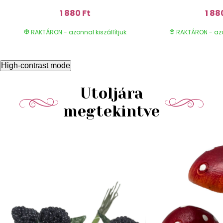
1 880 Ft
1 88
RAKTÁRON - azonnal kiszállítjuk
RAKTÁRON - azon
High-contrast mode
Utoljára
megtekintve