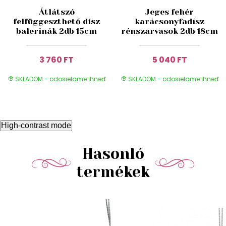
Átlátszó
Jeges fehér
felfüggeszthető dísz
karácsonyfadísz
balerinák 2db 15cm
rénszarvasok 2db 18cm
3 760 FT
5 040 FT
SKLADOM - odosielame ihneď
SKLADOM - odosielame ihneď
High-contrast mode
Hasonló
termékek