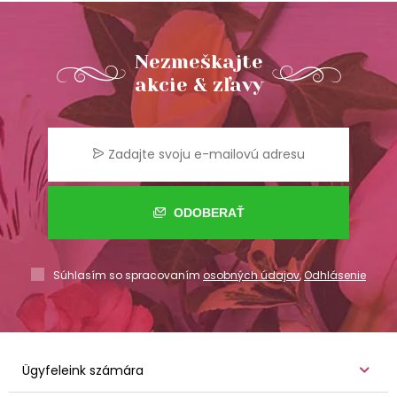
Nezmeškajte
akcie & zľavy
ODOBERAŤ
Súhlasím so spracovaním
osobných údajov
,
Odhlásenie
Ügyfeleink számára