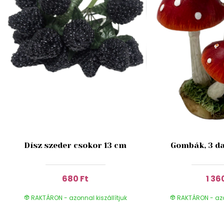
Dísz szeder csokor 13 cm
Gombák, 3 da
680 Ft
1 36
RAKTÁRON - azonnal kiszállítjuk
RAKTÁRON - azon