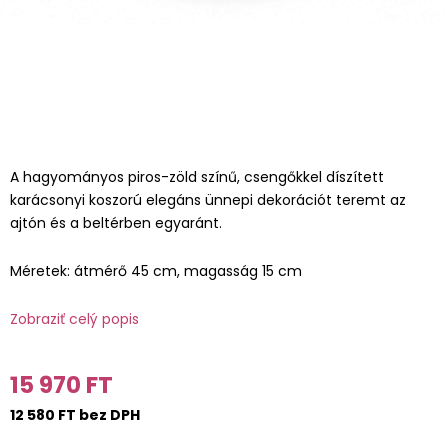
A hagyományos piros-zöld színű, csengőkkel díszített
karácsonyi koszorú elegáns ünnepi dekorációt teremt az
ajtón és a beltérben egyaránt.
Méretek: átmérő 45 cm, magasság 15 cm
Zobraziť celý popis
15 970 FT
12 580 FT bez DPH