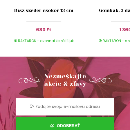
Dísz szeder csokor 13 cm
Gombák, 3 da
680 Ft
1 36
RAKTÁRON - azonnal kiszállítjuk
RAKTÁRON - azon
Nezmeškajte
akcie & zľavy
ODOBERAŤ