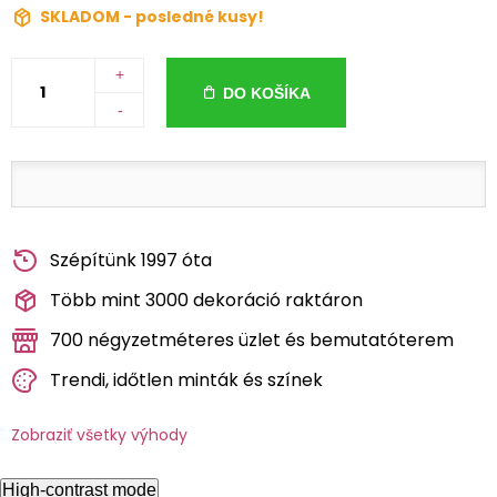
SKLADOM - posledné kusy!
+
DO KOŠÍKA
-
Szépítünk 1997 óta
Több mint 3000 dekoráció raktáron
700 négyzetméteres üzlet és bemutatóterem
Trendi, időtlen minták és színek
Zobraziť všetky výhody
High-contrast mode