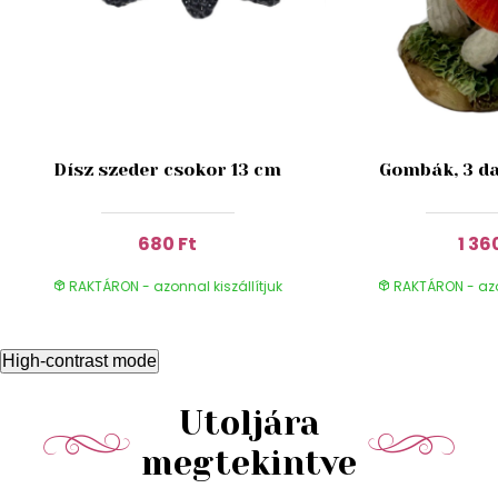
Dísz szeder csokor 13 cm
Gombák, 3 da
680 Ft
1 36
RAKTÁRON - azonnal kiszállítjuk
RAKTÁRON - azon
High-contrast mode
Utoljára
megtekintve