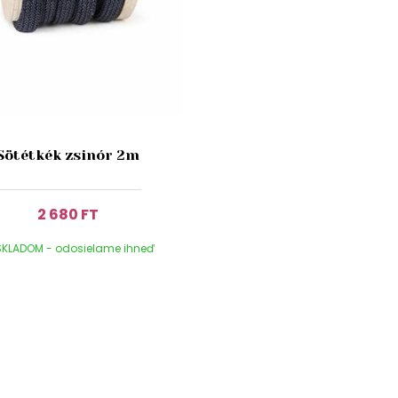
Sötétkék zsinór 2m
2 680 FT
KLADOM - odosielame ihneď