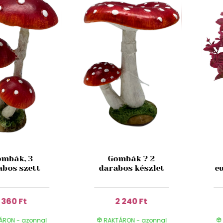
mbák, 3
Gombák ? 2
abos szett
darabos készlet
e
1 360 Ft
2 240 Ft
ÁRON - azonnal
RAKTÁRON - azonnal