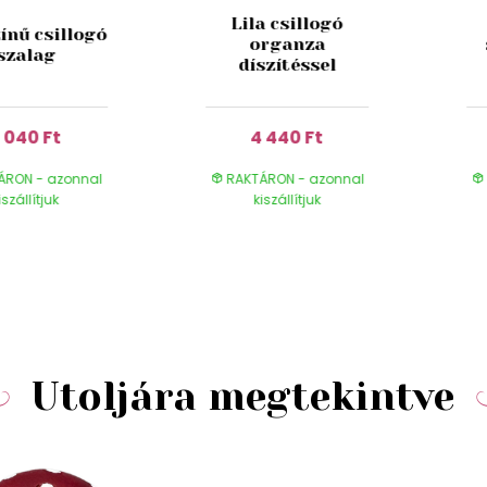
Lila csillogó
ínű csillogó
organza
szalag
díszítéssel
 040 Ft
4 440 Ft
ÁRON - azonnal
RAKTÁRON - azonnal
iszállítjuk
kiszállítjuk
Utoljára megtekintve