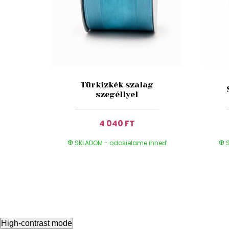
Türkizkék szalag
szegéllyel
4 040 FT
SKLADOM - odosielame ihneď
S
High-contrast mode