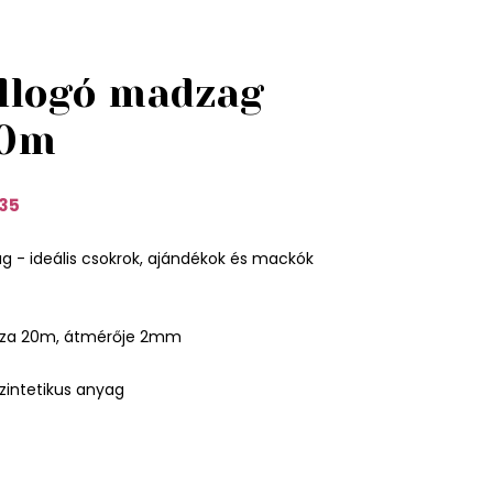
illogó madzag
0m
35
g - ideális csokrok, ajándékok és mackók
sza 20m, átmérője 2mm
zintetikus anyag