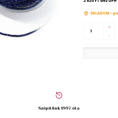
2 520 FT bez DPH
SKLADOM - po
+
-
Szépítünk 1997 óta