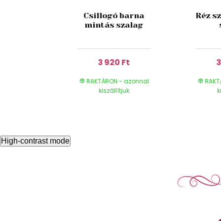
ybarna
Csillogó barna
Réz sz
kluzív
mintás szalag
ag
 Ft
3 920 Ft
3
- azonnal
RAKTÁRON - azonnal
RAKT
ítjuk
kiszállítjuk
k
High-contrast mode