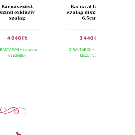
Barnásezüst
Barna átlátszó
színű exkluzív
szalag díszítéssel
szalag
6,5cm
4 040 Ft
3 440 Ft
RAKTÁRON - azonnal
RAKTÁRON - azonnal
kiszállítjuk
kiszállítjuk