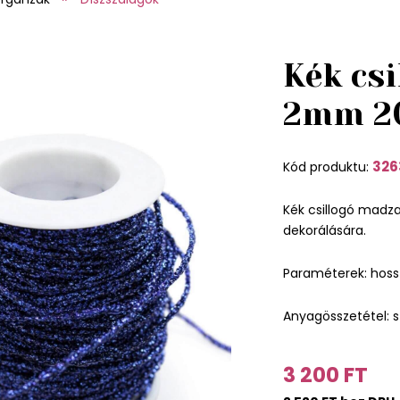
Kék cs
2mm 2
326
Kód produktu:
Kék csillogó madza
dekorálására.
Paraméterek: hos
Anyagösszetétel: s
3 200 FT