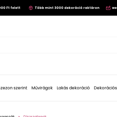
00 Ft felett
Több mint 3000 dekoráció raktáron
we
zezon szerint
Művirágok
Lakás dekoráció
Dekorációs
organzák
Díszszalagok