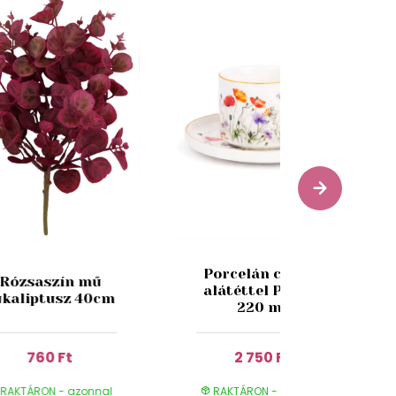
Porcelán csésze
Rózsaszín mű
alátéttel Pipacs
ukaliptusz 40cm
220 ml
760 Ft
2 750 Ft
RAKTÁRON - azonnal
RAKTÁRON - azonnal