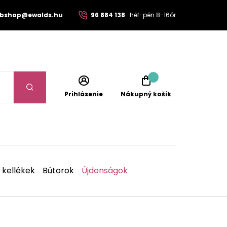
bshop@ewalds.hu
96 884 138
héf-pén 8-16ór
Prihlásenie
Nákupný košík
 kellékek
Bútorok
Újdonságok