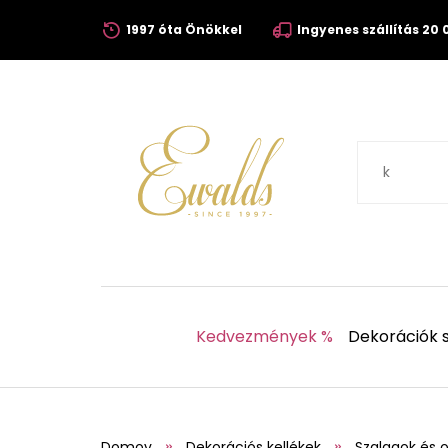
1997 óta Önökkel
Ingyenes szállítás 20 0
Kedvezmények %
Dekorációk s
Domov
Dekorációs kellékek
Szalagok és 