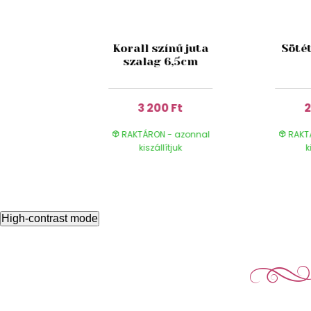
zsaszín
Korall színű juta
Söté
organza
szalag 6,5cm
 Ft
3 200 Ft
2
- azonnal
RAKTÁRON - azonnal
RAKT
ítjuk
kiszállítjuk
k
High-contrast mode