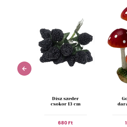
zín mű
Dísz szeder
Go
rózsa
csokor 13 cm
dar
 27cm
 Ft
680 Ft