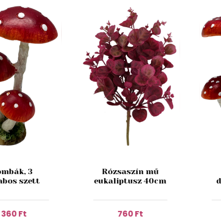
mbák, 3
Rózsaszín mű
abos szett
eukaliptusz 40cm
d
1 360 Ft
760 Ft