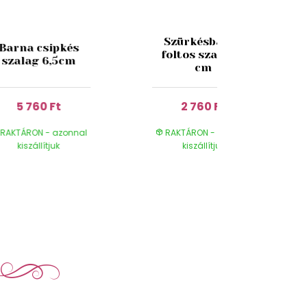
Szürkésbarna
Barna csipkés
foltos szalag 4
szalag 6,5cm
cm
5 760 Ft
2 760 Ft
RAKTÁRON - azonnal
RAKTÁRON - azonnal
kiszállítjuk
kiszállítjuk