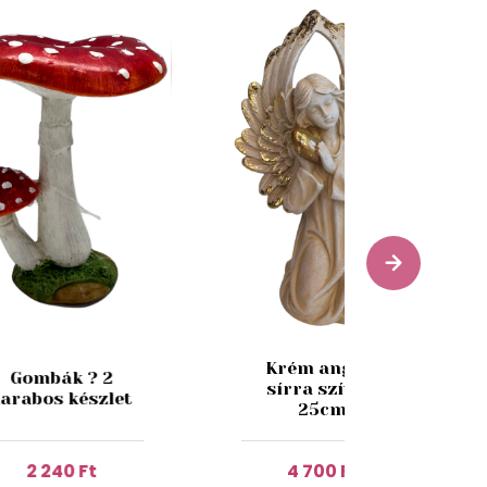
Krém angyal
Gombák ? 2
sírra szívvel
arabos készlet
25cm
2 240 Ft
4 700 Ft