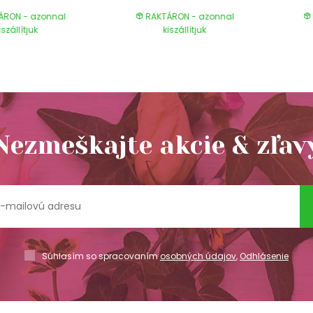
ÁRON - azonnal
RAKTÁRON - azonnal
iszállítjuk
kiszállítjuk
Nezmeškajte akcie & zľav
Súhlasím so spracovaním
osobných údajov
,
Odhlásenie