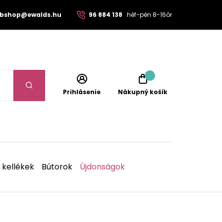
bshop@ewalds.hu
96 884 138
héf-pén 8-16ór
Prihlásenie
Nákupný košík
 kellékek
Bútorok
Újdonságok