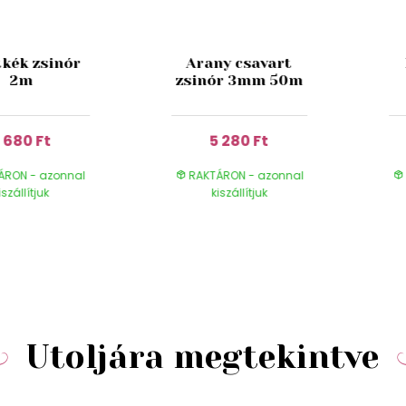
tkék zsinór
Arany csavart
2m
zsinór 3mm 50m
 680 Ft
5 280 Ft
ÁRON - azonnal
RAKTÁRON - azonnal
iszállítjuk
kiszállítjuk
Utoljára megtekintve