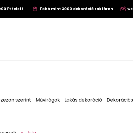
00 Ft felett
Több mint 3000 dekoráció raktáron
we
zezon szerint
Művirágok
Lakás dekoráció
Dekorációs
organzák
Juta