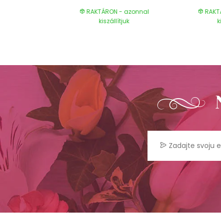
- azonnal
RAKTÁRON - azonnal
RAKT
ítjuk
kiszállítjuk
k