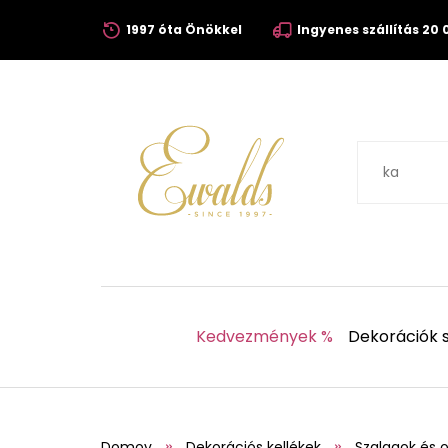
1997 óta Önökkel
Ingyenes szállítás 20 0
Kedvezmények %
Dekorációk s
Domov
Dekorációs kellékek
Szalagok és 