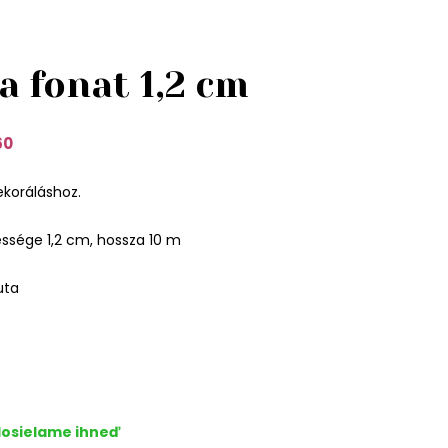
a fonat 1,2 cm
60
ekoráláshoz.
ssége 1,2 cm, hossza 10 m
uta
osielame ihneď