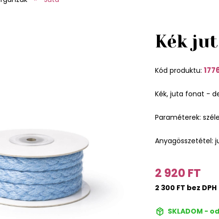
Kék jut
177
Kód produktu:
Kék, juta fonat - d
Paraméterek: széle
Anyagösszetétel: j
2 920 FT
2 300 FT bez DPH
SKLADOM - od