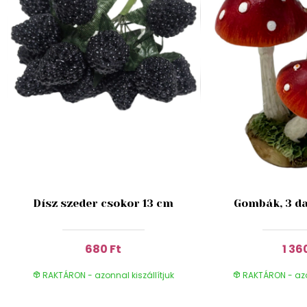
Dísz szeder csokor 13 cm
Gombák, 3 da
680 Ft
1 36
RAKTÁRON - azonnal kiszállítjuk
RAKTÁRON - azon