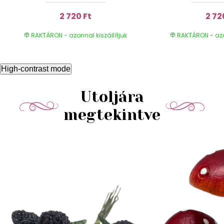
2 720 Ft
2 72
RAKTÁRON - azonnal kiszállítjuk
RAKTÁRON - azon
High-contrast mode
Utoljára
megtekintve