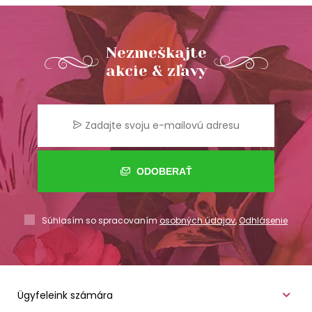
Nezmeškajte
akcie & zľavy
ODOBERAŤ
Súhlasím so spracovaním
osobných údajov
,
Odhlásenie
Ügyfeleink számára