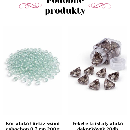
Podobné
produkty
Kör alakú türkiz színű
Fekete kristály alakú
cabochon 0,7 cm 200g
dekorkövek 20db