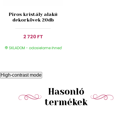
Piros kristály alakú
dekorkövek 20db
2 720 FT
SKLADOM - odosielame ihneď
High-contrast mode
Hasonló
termékek