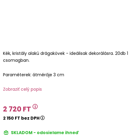
Kék, kristály alakú drágakövek - ideálisak dekorálásra. 20db 1
csomagban.
Paraméterek: átmérője 3 cm
Zobraziť celý popis
2 720 FT
2 150 FT bez DPH
SKLADOM - odosielame ihneď