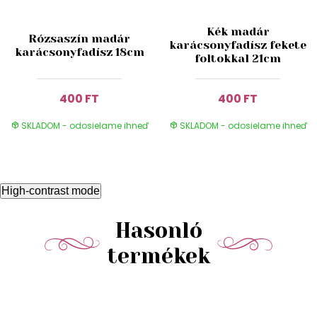
Kék madár
Rózsaszín madár
karácsonyfadísz fekete
karácsonyfadísz 18cm
foltokkal 21cm
400 FT
400 FT
SKLADOM - odosielame ihneď
SKLADOM - odosielame ihneď
High-contrast mode
Hasonló
termékek