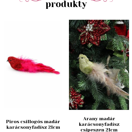
produkty
Arany madár
Piros csillogós madár
karácsonyfadísz
karácsonyfadísz 21cm
csipeszen 21cm