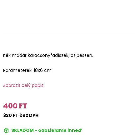
Kék madár karácsonyfadíszek, csipeszen.
Paraméterek: 18x6 cm
Zobraziť celý popis
400 FT
320 FT bez DPH
SKLADOM - odosielame ihneď