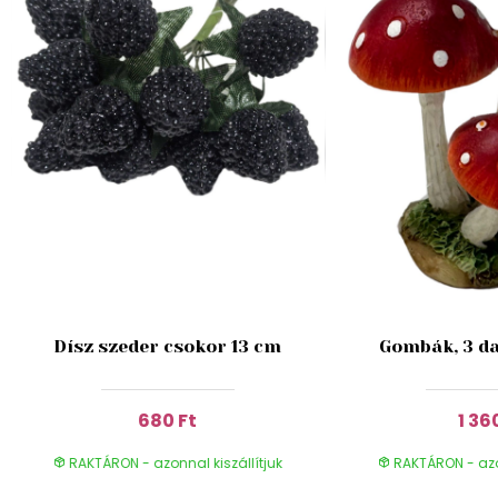
Dísz szeder csokor 13 cm
Gombák, 3 da
680 Ft
1 36
RAKTÁRON - azonnal kiszállítjuk
RAKTÁRON - azon