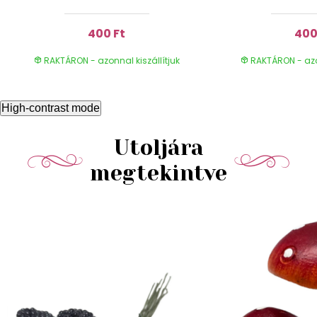
400 Ft
400
RAKTÁRON - azonnal kiszállítjuk
RAKTÁRON - azon
High-contrast mode
Utoljára
megtekintve