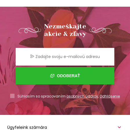
Nezmeškajte
akcie & zľavy
ODOBERAŤ
Súhlasím so spracovaním
osobných údajov
,
Odhlásenie
Ügyfeleink számára