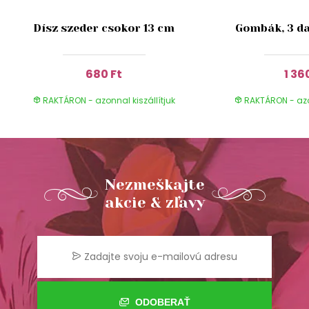
Dísz szeder csokor 13 cm
Gombák, 3 da
680 Ft
1 36
RAKTÁRON - azonnal kiszállítjuk
RAKTÁRON - azon
Nezmeškajte
akcie & zľavy
ODOBERAŤ