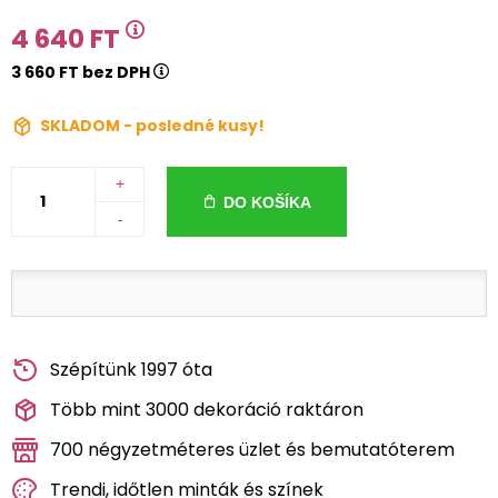
4 640 FT
3 660 FT bez DPH
SKLADOM - posledné kusy!
+
DO KOŠÍKA
-
Szépítünk 1997 óta
Több mint 3000 dekoráció raktáron
700 négyzetméteres üzlet és bemutatóterem
Trendi, időtlen minták és színek