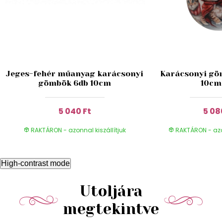
Jeges-fehér műanyag karácsonyi
Karácsonyi gö
gömbök 6db 10cm
10cm
5 040 Ft
5 08
RAKTÁRON - azonnal kiszállítjuk
RAKTÁRON - azon
High-contrast mode
Utoljára
megtekintve