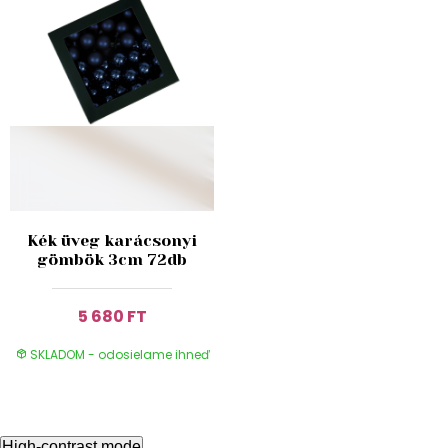
Kék üveg karácsonyi
gömbök 3cm 72db
5 680 FT
SKLADOM - odosielame ihneď
High-contrast mode