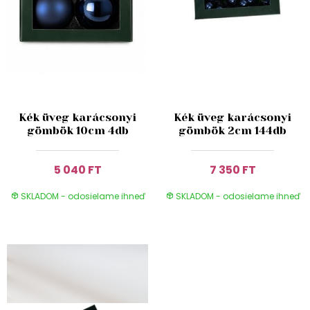
Kék üveg karácsonyi
Kék üveg karácsonyi
gömbök 10cm 4db
gömbök 2cm 144db
5 040 FT
7 350 FT
SKLADOM - odosielame ihneď
SKLADOM - odosielame ihneď