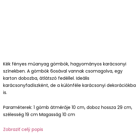
Kék fényes műanyag gömbök, hagyományos karácsonyi
színekben. A gömbök 6osával vannak csomagolva, egy
karton dobozba, átlátszó fedéllel. Ideális
karácsonyfadíszként, de a különféle karácsonyi dekorációkba
is.
Paraméterek: 1 gömb átmérője 10 cm, doboz hossza 29 cm,
szélesség 19 cm Magasság 10 cm
Zobraziť celý popis