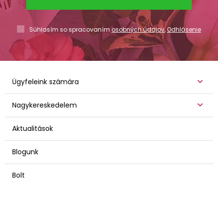
Súhlasím so spracovaním
osobných údajov
,
Odhlásenie
Ügyfeleink számára
Nagykereskedelem
Aktualitások
Blogunk
Bolt