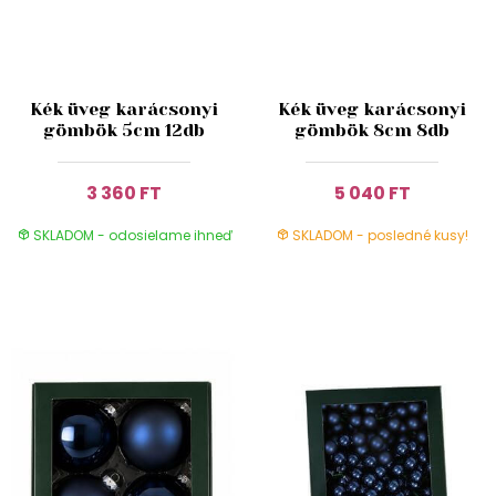
Kék üveg karácsonyi
Kék üveg karácsonyi
gömbök 5cm 12db
gömbök 8cm 8db
3 360 FT
5 040 FT
SKLADOM - odosielame ihneď
SKLADOM - posledné kusy!