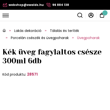
webshop@ewalds.hu
96 884 138
Lakás dekoráció
Tálalás és teríték
Porcelán csészék és üvegpoharak
Üvegpoharak
Kék üveg fagylaltos csésze
300ml 6db
28571
Kód produktu: