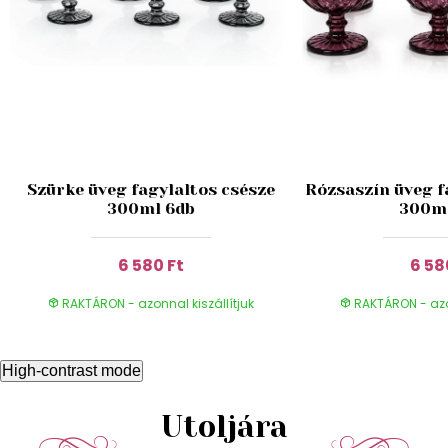
Szürke üveg fagylaltos csésze
Rózsaszín üveg f
300ml 6db
300ml
6 580 Ft
6 58
RAKTÁRON - azonnal kiszállítjuk
RAKTÁRON - azon
High-contrast mode
Utoljára