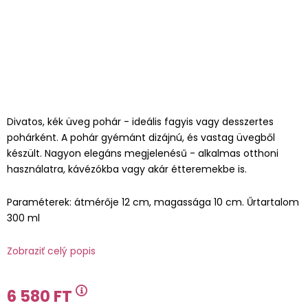
Divatos, kék üveg pohár - ideális fagyis vagy desszertes
pohárként. A pohár gyémánt dizájnú, és vastag üvegből
készült. Nagyon elegáns megjelenésű - alkalmas otthoni
használatra, kávézókba vagy akár étteremekbe is.
Paraméterek: átmérője 12 cm, magassága 10 cm. Űrtartalom
300 ml
Zobraziť celý popis
6 580 FT