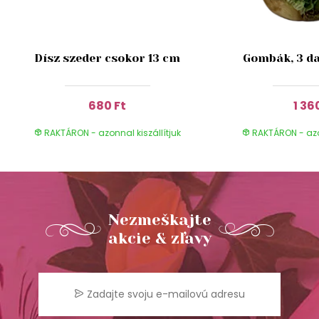
Dísz szeder csokor 13 cm
Gombák, 3 da
680 Ft
1 36
RAKTÁRON - azonnal kiszállítjuk
RAKTÁRON - azon
Nezmeškajte
akcie & zľavy