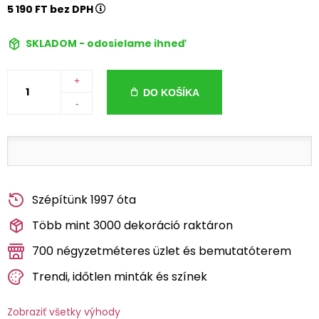
5 190 FT bez DPH
SKLADOM - odosielame ihneď
+
DO KOŠÍKA
-
Szépítünk 1997 óta
Több mint 3000 dekoráció raktáron
700 négyzetméteres üzlet és bemutatóterem
Trendi, időtlen minták és színek
Zobraziť všetky výhody