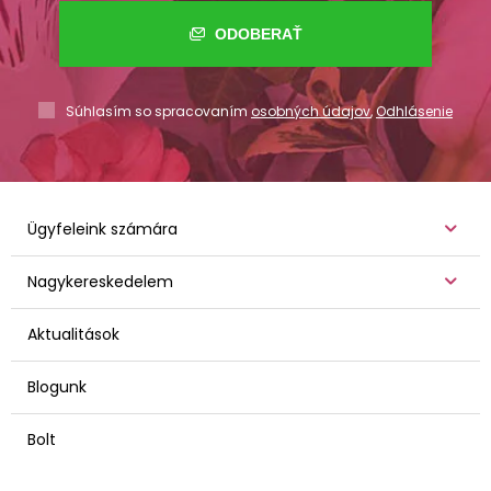
ODOBERAŤ
Súhlasím so spracovaním
osobných údajov
,
Odhlásenie
Ügyfeleink számára
Nagykereskedelem
Aktualitások
Blogunk
Bolt