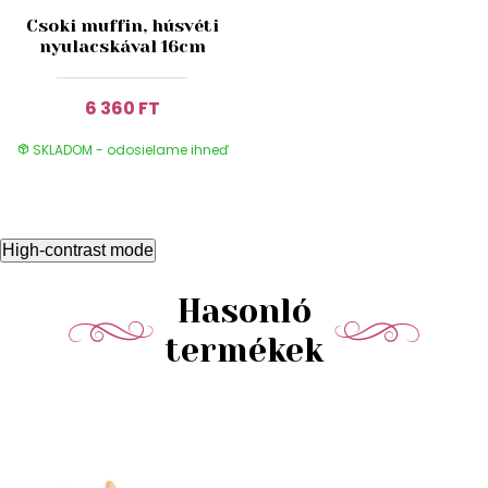
Csoki muffin, húsvéti
nyulacskával 16cm
6 360 FT
SKLADOM - odosielame ihneď
High-contrast mode
Hasonló
termékek