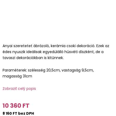
Anyai szeretetet ábrázoló, kerámia csoki dekoráció. Ezek az
édes nyuszik ideálisak egyedülálló húsvéti díszként, de a
tavaszi dekorációkban is kitűnnek.
Paraméterek: szélesség 20,5cm, vastagság 9,5cm,
magasság 31cm
Zobraziť celý popis
10 360 FT
8 160 FT bez DPH