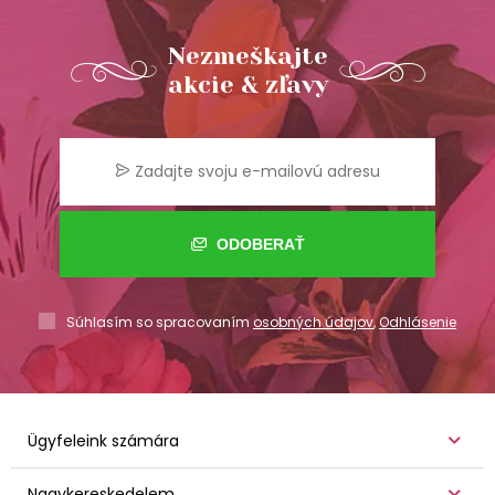
Nezmeškajte
akcie & zľavy
ODOBERAŤ
Súhlasím so spracovaním
osobných údajov
,
Odhlásenie
Ügyfeleink számára
Nagykereskedelem