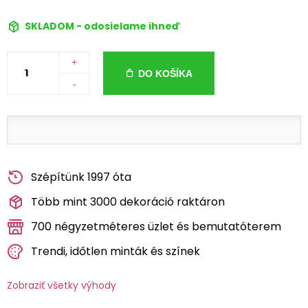
SKLADOM - odosielame ihneď
+
DO KOŠÍKA
-
Szépítünk 1997 óta
Több mint 3000 dekoráció raktáron
700 négyzetméteres üzlet és bemutatóterem
Trendi, időtlen minták és színek
Zobraziť všetky výhody