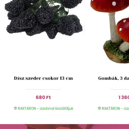
Dísz szeder csokor 13 cm
Gombák, 3 da
680 Ft
1 36
RAKTÁRON - azonnal kiszállítjuk
RAKTÁRON - azon