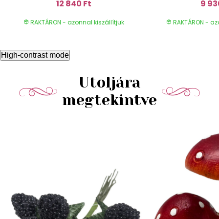
12 840 Ft
9 93
RAKTÁRON - azonnal kiszállítjuk
RAKTÁRON - azon
High-contrast mode
Utoljára
megtekintve