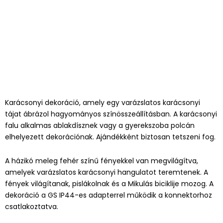
Karácsonyi dekoráció, amely egy varázslatos karácsonyi
tájat ábrázol hagyományos színösszeállításban. A karácsonyi
falu alkalmas ablakdísznek vagy a gyerekszoba polcán
elhelyezett dekorációnak. Ajándékként biztosan tetszeni fog.
A házikó meleg fehér színű fényekkel van megvilágítva,
amelyek varázslatos karácsonyi hangulatot teremtenek. A
fények világítanak, pislákolnak és a Mikulás biciklije mozog. A
dekoráció a GS IP44-es adapterrel működik a konnektorhoz
csatlakoztatva.