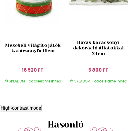
Havas karácsonyi
Mesebeli világító játék
dekoráció állatokkal
karácsonyfa 16cm
24cm
16 520 FT
5 800 FT
SKLADOM - odosielame ihneď
SKLADOM - odosielame ihneď
High-contrast mode
Hasonló