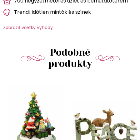
700 négyzetméteres üzlet és bemutatóterem
Trendi, időtlen minták és színek
Zobraziť všetky výhody
Podobné
produkty