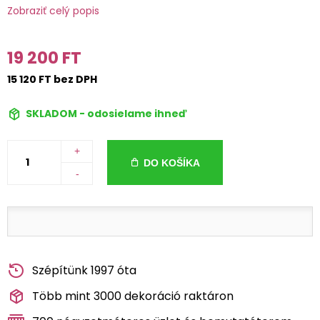
Zobraziť celý popis
19 200 FT
15 120 FT bez DPH
SKLADOM - odosielame ihneď
+
DO KOŠÍKA
-
Szépítünk 1997 óta
Több mint 3000 dekoráció raktáron