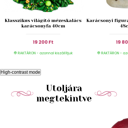
Klasszikus világító mézeskalács
Karácsonyi figura
karácsonyfa 40cm
48
19 200 Ft
19 80
RAKTÁRON - azonnal kiszállítjuk
RAKTÁRON - azon
High-contrast mode
Utoljára
megtekintve