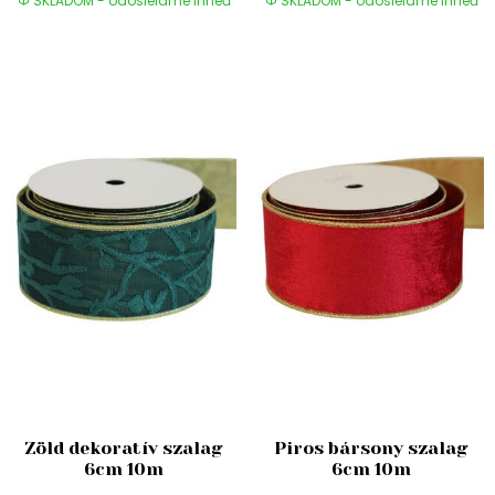
SKLADOM - odosielame ihneď
SKLADOM - odosielame ihneď
Zöld dekoratív szalag
Piros bársony szalag
6cm 10m
6cm 10m