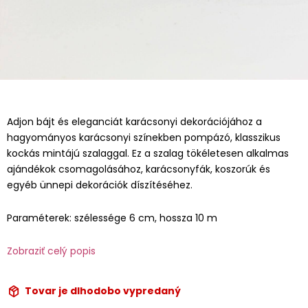
Adjon bájt és eleganciát karácsonyi dekorációjához a
hagyományos karácsonyi színekben pompázó, klasszikus
kockás mintájú szalaggal. Ez a szalag tökéletesen alkalmas
ajándékok csomagolásához, karácsonyfák, koszorúk és
egyéb ünnepi dekorációk díszítéséhez.
Paraméterek: szélessége 6 cm, hossza 10 m
Zobraziť celý popis
Tovar je dlhodobo vypredaný