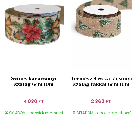
Színes karácsonyi
Természetes karácsonyi
szalag 6cm 10m
szalag fákkal 6cm 10m
4 030 FT
2 360 FT
SKLADOM - odosielame ihneď
SKLADOM - odosielame ihneď