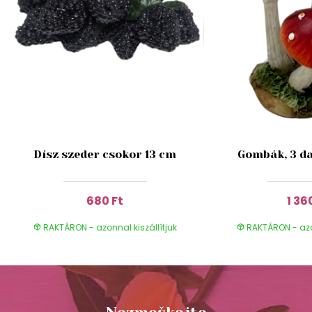
Dísz szeder csokor 13 cm
Gombák, 3 da
680 Ft
1 36
RAKTÁRON - azonnal kiszállítjuk
RAKTÁRON - azon