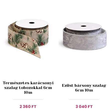
Természetes karácsonyi
Ezüst bársony szalag
szalag tobozokkal 6cm
6cm 10m
10m
2 360 FT
3 040 FT