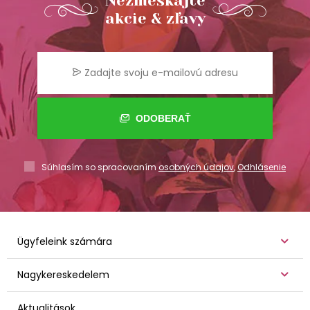
Nezmeškajte
akcie & zľavy
ODOBERAŤ
Súhlasím so spracovaním
osobných údajov
,
Odhlásenie
Ügyfeleink számára
Nagykereskedelem
Aktualitások