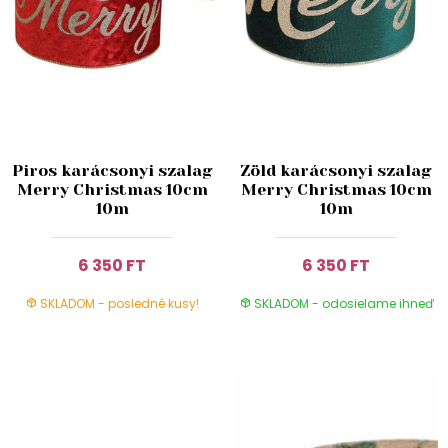
Piros karácsonyi szalag
Zöld karácsonyi szalag
Merry Christmas 10cm
Merry Christmas 10cm
10m
10m
6 350 FT
6 350 FT
SKLADOM - posledné kusy!
SKLADOM - odosielame ihneď