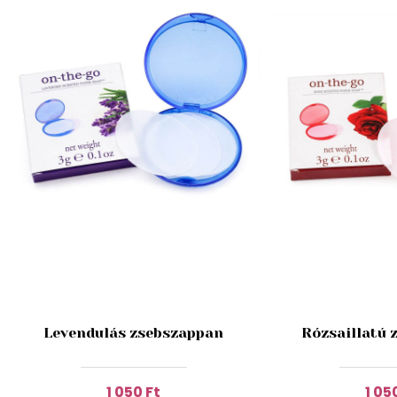
Levendulás zsebszappan
Rózsaillatú 
1 050 Ft
1 05