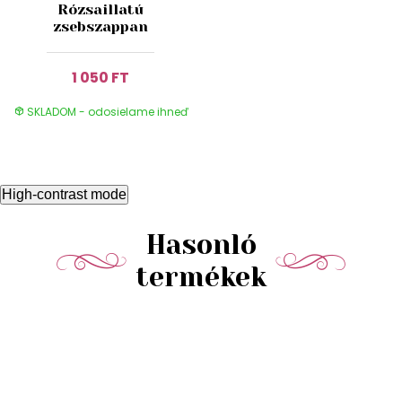
Rózsaillatú
zsebszappan
1 050 FT
SKLADOM - odosielame ihneď
High-contrast mode
Hasonló
termékek