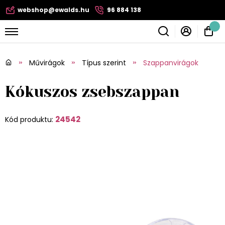
webshop@ewalds.hu
96 884 138
Művirágok
Típus szerint
Szappanvirágok
Kókuszos zsebszappan
24542
Kód produktu: