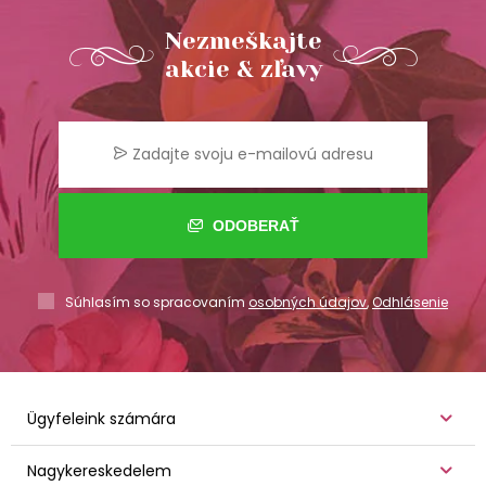
Nezmeškajte
akcie & zľavy
ODOBERAŤ
Súhlasím so spracovaním
osobných údajov
,
Odhlásenie
Ügyfeleink számára
Nagykereskedelem