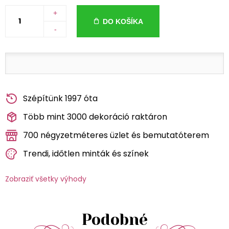
+
DO KOŠÍKA
-
Szépítünk 1997 óta
Több mint 3000 dekoráció raktáron
700 négyzetméteres üzlet és bemutatóterem
Trendi, időtlen minták és színek
Zobraziť všetky výhody
Podobné