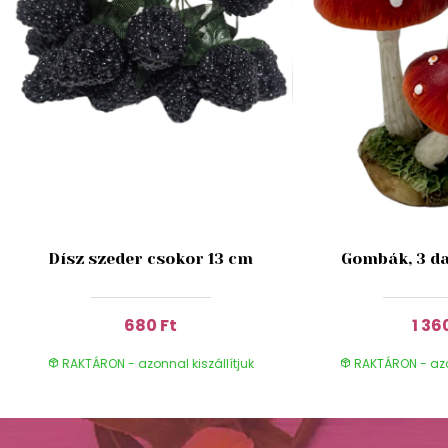
Dísz szeder csokor 13 cm
Gombák, 3 da
680 Ft
1 36
RAKTÁRON - azonnal kiszállítjuk
RAKTÁRON - azon