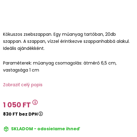
Kókuszos zsebszappan. Egy műanyag tartóban, 20db
szappan. A szappan, vízzel érintkezve szappanhabbá alakul.
Ideális ajándékként.
Paraméterek: műanyag csomagolás: átmérő 6,5 cm,
vastagsága 1 cm
Zobraziť celý popis
1 050 FT
830 FT bez DPH
SKLADOM - odosielame ihneď