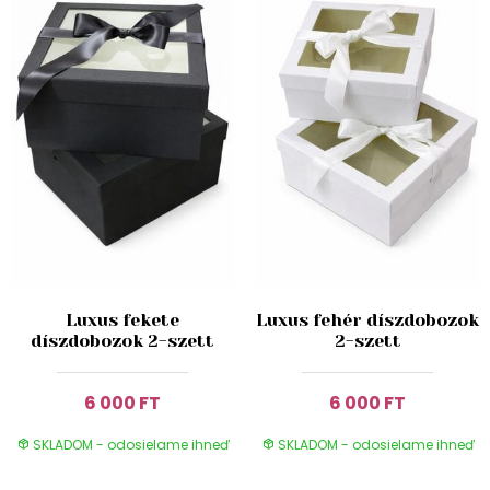
Luxus fekete
Luxus fehér díszdobozok
díszdobozok 2-szett
2-szett
6 000 FT
6 000 FT
SKLADOM - odosielame ihneď
SKLADOM - odosielame ihneď