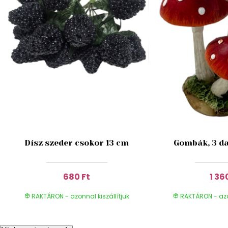
Dísz szeder csokor 13 cm
Gombák, 3 da
680 Ft
1 36
RAKTÁRON - azonnal kiszállítjuk
RAKTÁRON - azon