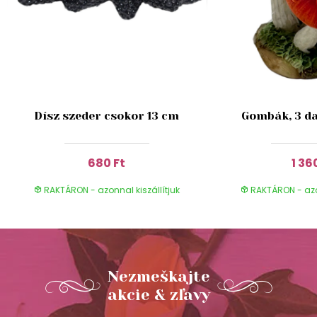
Dísz szeder csokor 13 cm
Gombák, 3 da
680 Ft
1 36
RAKTÁRON - azonnal kiszállítjuk
RAKTÁRON - azon
Nezmeškajte
akcie & zľavy