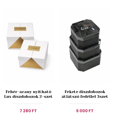
Fehér-arany nyitható
Fekete díszdobozok
Lux díszdobozok 2-szet
átlátszó fedéllel 3szet
7 280 FT
5 000 FT