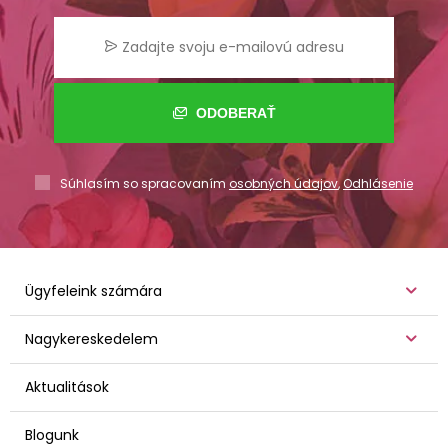
ODOBERAŤ
Súhlasím so spracovaním
osobných údajov
,
Odhlásenie
Ügyfeleink számára
Nagykereskedelem
Aktualitások
Blogunk