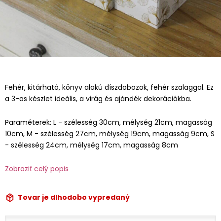
Fehér, kitárható, könyv alakú díszdobozok, fehér szalaggal. Ez
a 3-as készlet ideális, a virág és ajándék dekorációkba.
Paraméterek: L - szélesség 30cm, mélység 21cm, magasság
10cm, M - szélesség 27cm, mélység 19cm, magasság 9cm, S
- szélesség 24cm, mélység 17cm, magasság 8cm
Zobraziť celý popis
Tovar je dlhodobo vypredaný