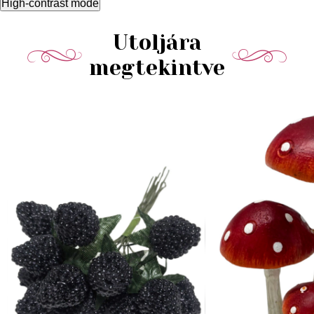
High-contrast mode
Utoljára
megtekintve