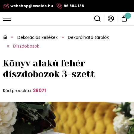
webshop@ewalds.hu
96 884 138
Dekorációs kellékek
Dekorálható tárolók
Díszdobozok
Könyv alakú fehér
díszdobozok 3-szett
26071
Kód produktu: