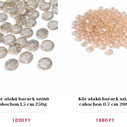
r alakú barack színű
Kör alakú barack sz
abochon 1,5 cm 250g
cabochon 0,7 cm 20
1 030 FT
1 680 FT