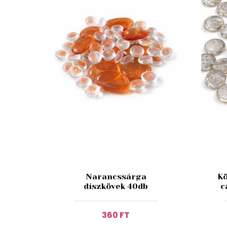
Narancssárga
Kö
díszkövek 40db
c
360 FT