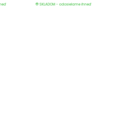
hneď
SKLADOM - odosielame ihneď