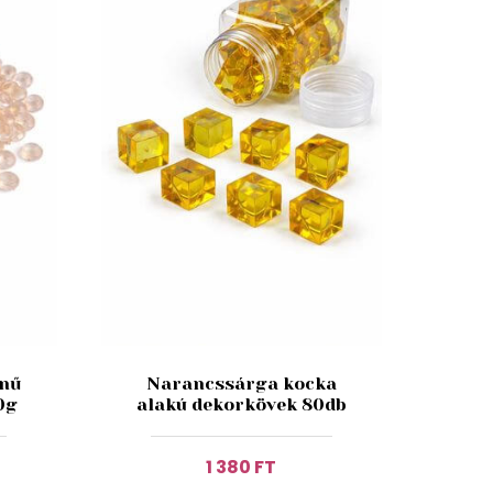
ínű
Narancssárga kocka
0g
alakú dekorkövek 80db
1 380 FT