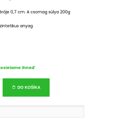
rője 0,7 cm. A csomag súlya 200g
zintetikus anyag
osielame ihneď
DO KOŠÍKA