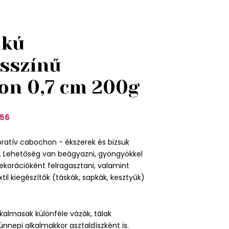
akú
sszínű
on 0,7 cm 200g
56
ratív cabochon - ékszerek és bizsuk
l. Lehetőség van beágyazni, gyöngyökkel
ekorációként felragasztani, valamint
xtil kiegészítők (táskák, sapkák, kesztyűk)
lkalmasak különféle vázák, tálak
e ünnepi alkalmakkor asztaldíszként is.