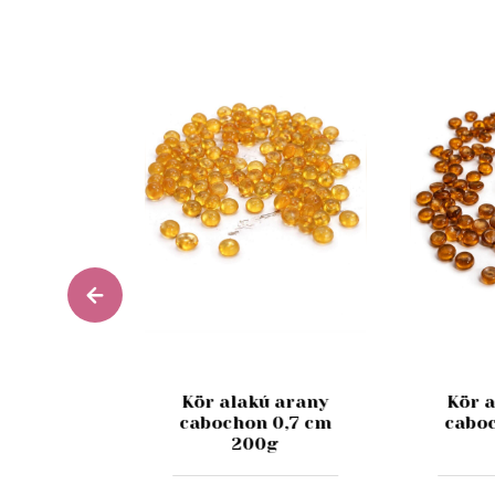
yémánt
Kör alakú arany
Kör 
orkövek
cabochon 0,7 cm
cabo
db
200g