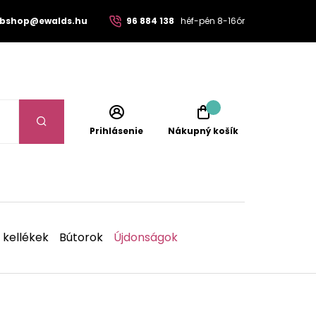
bshop@ewalds.hu
96 884 138
héf-pén 8-16ór
Prihlásenie
Nákupný košík
 kellékek
Bútorok
Újdonságok