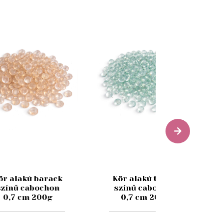
ör alakú barack
Kör alakú türkiz
színű cabochon
színű cabochon
0,7 cm 200g
0,7 cm 200g