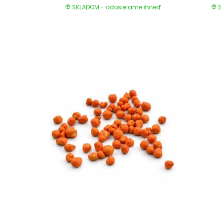
SKLADOM - odosielame ihneď
S