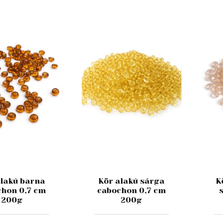
alakú barna
Kör alakú sárga
K
chon 0,7 cm
cabochon 0,7 cm
200g
200g