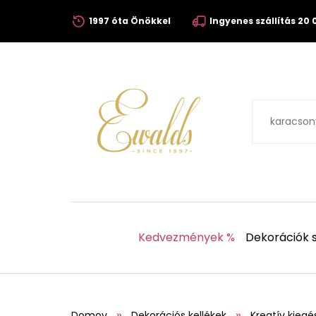
1997 óta Önökkel
Ingyenes szállítás 20 0
Kedvezmények %
Dekorációk s
Domov
Dekorációs kellékek
Kreatív kiegé