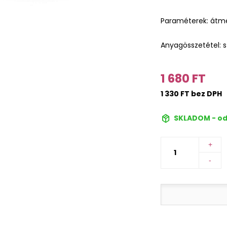
Paraméterek: átmé
Anyagösszetétel: s
1 680 FT
1 330 FT bez DPH
SKLADOM - od
+
-