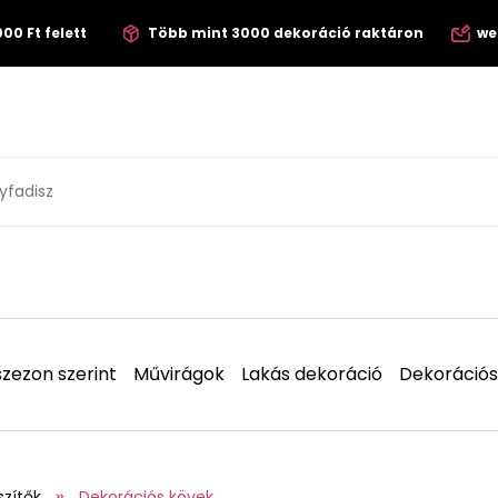
00 Ft felett
Több mint 3000 dekoráció raktáron
we
zezon szerint
Művirágok
Lakás dekoráció
Dekorációs
szítők
Dekorációs kövek