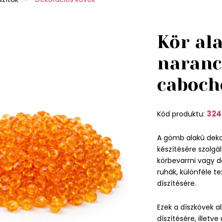
Kör al
naranc
caboch
324
Kód produktu:
A gömb alakú deko
készítésére szolgá
körbevarrni vagy d
ruhák, különféle te
díszítésére.
Ezek a díszkövek a
díszítésére, illetv