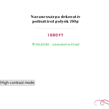
Narancssárga dekoratív
polisztirol golyók 210g
1 680 FT
SKLADOM - odosielame ihneď
High-contrast mode