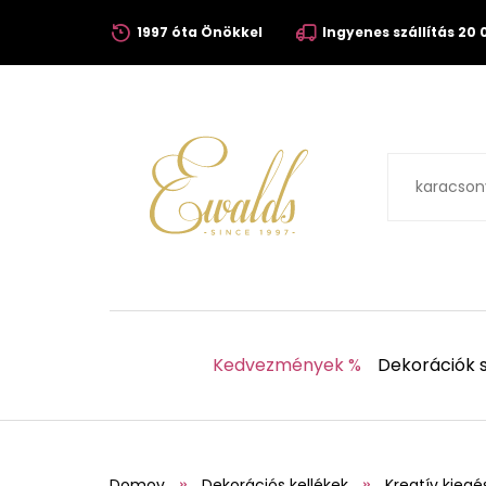
1997 óta Önökkel
Ingyenes szállítás 20 0
Kedvezmények %
Dekorációk s
Domov
Dekorációs kellékek
Kreatív kiegé