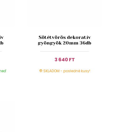
ív
Sötétvörös dekoratív
db
gyöngyök 20mm 36db
3 640 FT
hneď
SKLADOM - posledné kusy!