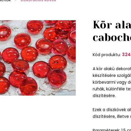
Kör al
caboch
324
Kód produktu:
A kör alakú dekora
készítésére szolgá
körbevarrni vagy d
ruhák, különféle te
díszítésére.
Ezek a díszkövek a
díszítésére, illetv
Paraméterek: 1,5 