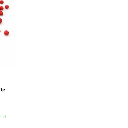
10g
hneď