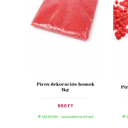
Piros dekorációs homok
Pi
1kg
960 FT
SKLADOM - odosielame ihneď
S