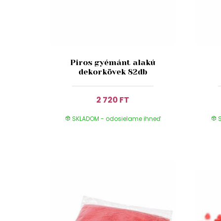
Piros gyémánt alakú
dekorkövek 82db
2 720 FT
SKLADOM - odosielame ihneď
S