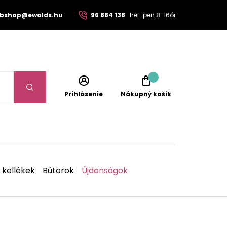
bshop@ewalds.hu
96 884 138
héf-pén 8-16ór
Prihlásenie
Nákupný košík
 kellékek
Bútorok
Újdonságok