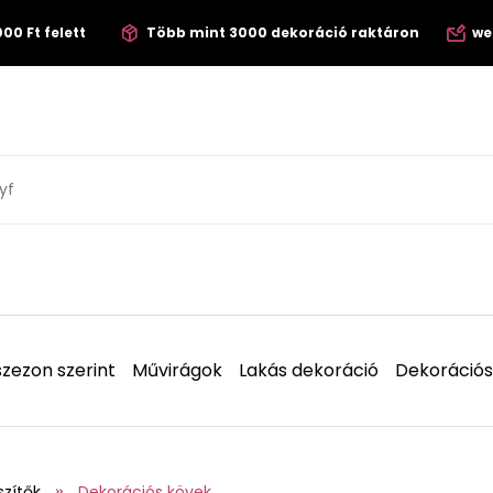
00 Ft felett
Több mint 3000 dekoráció raktáron
we
zezon szerint
Művirágok
Lakás dekoráció
Dekorációs
szítők
Dekorációs kövek