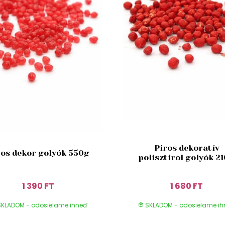
Piros dekoratív
ros dekor golyók 550g
polisztirol golyók 2
1 390 FT
1 680 FT
KLADOM - odosielame ihneď
SKLADOM - odosielame i