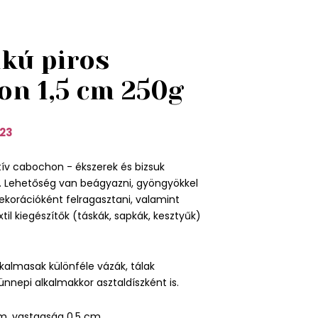
akú piros
on 1,5 cm 250g
23
tív cabochon - ékszerek és bizsuk
l. Lehetőség van beágyazni, gyöngyökkel
ekorációként felragasztani, valamint
xtil kiegészítők (táskák, sapkák, kesztyűk)
lkalmasak különféle vázák, tálak
e ünnepi alkalmakkor asztaldíszként is.
cm, vastagság 0,5 cm