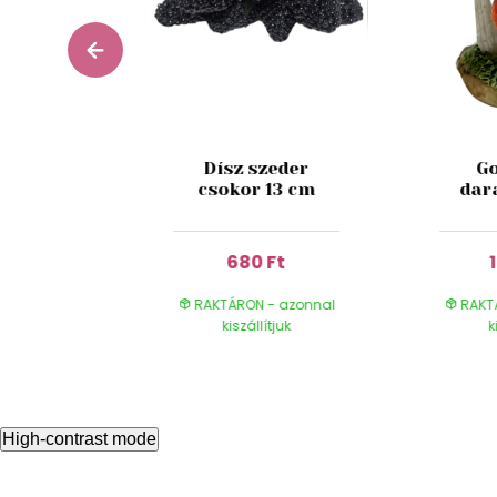
ed Wine
Dísz szeder
Go
 180 ml
csokor 13 cm
dar
 Ft
680 Ft
- azonnal
RAKTÁRON - azonnal
RAKT
ítjuk
kiszállítjuk
k
High-contrast mode