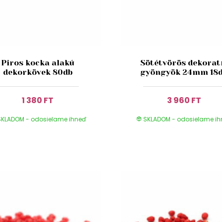
Piros kocka alakú
Sötétvörös dekorat
dekorkövek 80db
gyöngyök 24mm 18
1 380 FT
3 960 FT
KLADOM - odosielame ihneď
SKLADOM - odosielame i