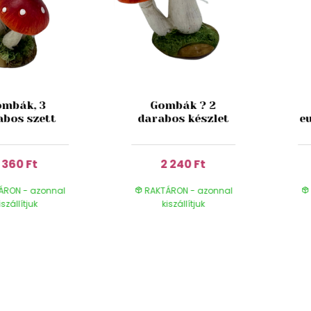
mbák, 3
Gombák ? 2
abos szett
darabos készlet
e
1 360 Ft
2 240 Ft
ÁRON - azonnal
RAKTÁRON - azonnal
iszállítjuk
kiszállítjuk