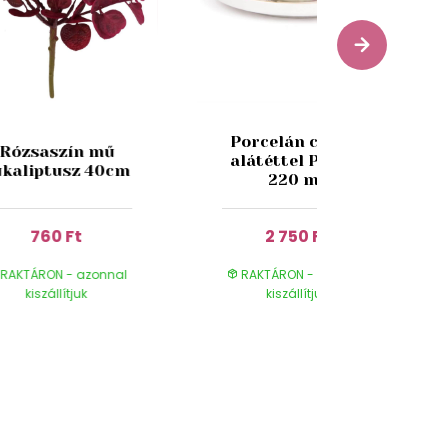
Porcelán csésze
Rózsaszín mű
alátéttel Pipacs
ukaliptusz 40cm
220 ml
760 Ft
2 750 Ft
RAKTÁRON - azonnal
RAKTÁRON - azonnal
kiszállítjuk
kiszállítjuk