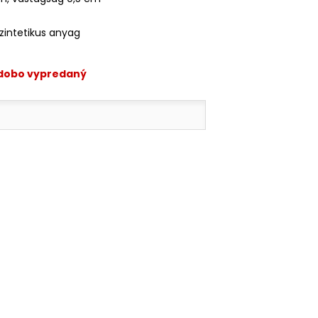
zintetikus anyag
odobo vypredaný