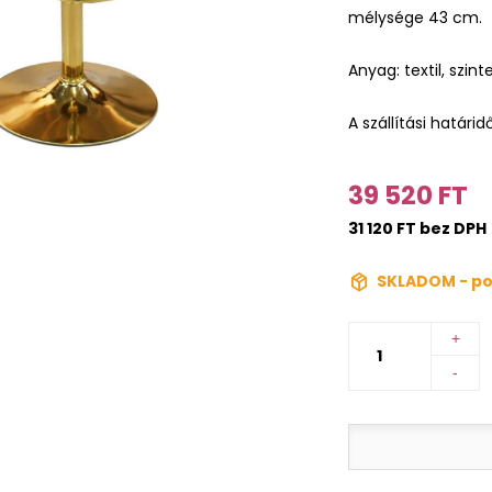
mélysége 43 cm.
Anyag: textil, szin
A szállítási határid
39 520 FT
31 120 FT bez DPH
SKLADOM - po
+
-