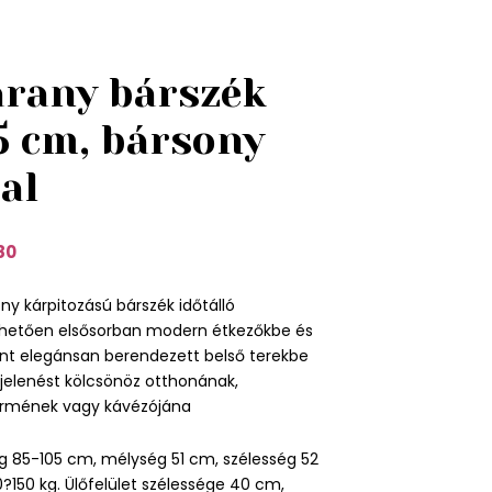
rany bárszék
5 cm, bársony
al
80
ny kárpitozású bárszék időtálló
nhetően elsősorban modern étkezőkbe és
nt elegánsan berendezett belső terekbe
egjelenést kölcsönöz otthonának,
termének vagy kávézójána
 85-105 cm, mélység 51 cm, szélesség 52
0?150 kg. Ülőfelület szélessége 40 cm,