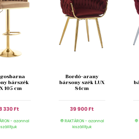
ágosbarna
Bordó-arany
ony bárszék
bársony szék LUX
b
X 105 cm
84cm
8 330 Ft
39 900 Ft
ÁRON - azonnal
RAKTÁRON - azonnal
iszállítjuk
kiszállítjuk