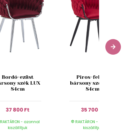
Bordó-ezüst
Piros-fekete
ársony szék LUX
bársony szék LUX
84cm
84cm
37 800 Ft
35 700 Ft
RAKTÁRON - azonnal
RAKTÁRON - azonnal
kiszállítjuk
kiszállítjuk