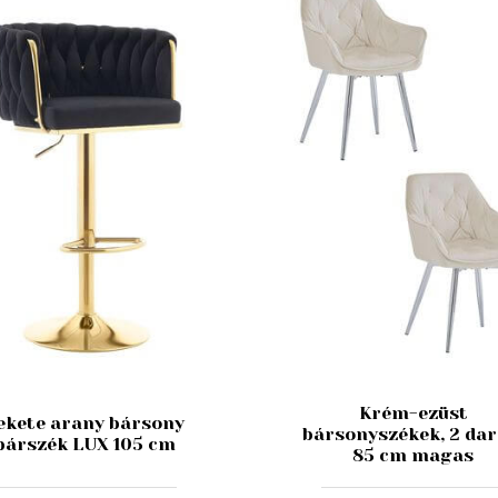
Krém-ezüst
ekete arany bársony
bársonyszékek, 2 dar
bárszék LUX 105 cm
85 cm magas