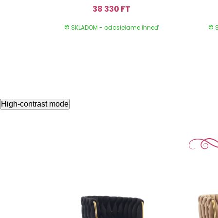
38 330 FT
SKLADOM - odosielame ihneď
S
High-contrast mode