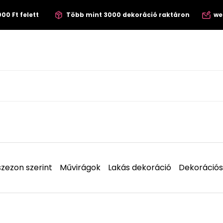
00 Ft felett
Több mint 3000 dekoráció raktáron
we
zezon szerint
Művirágok
Lakás dekoráció
Dekorációs