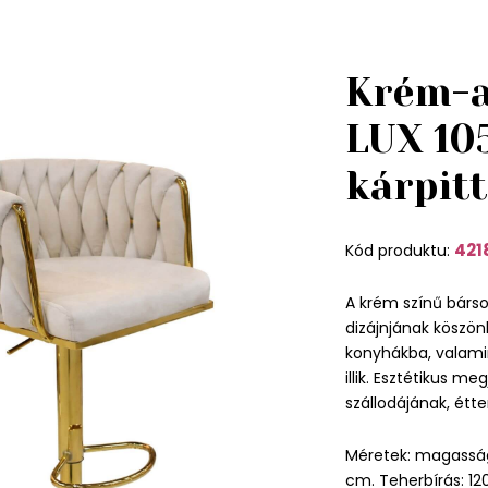
Krém-a
LUX 10
kárpitt
421
Kód produktu:
A krém színű bárso
dizájnjának köszö
konyhákba, valami
illik. Esztétikus m
szállodájának, ét
Méretek: magasság
cm. Teherbírás: 12