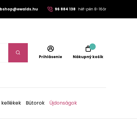
bshop@ewalds.hu
96 884 138
héf-pén 8-16ór
Prihlásenie
Nákupný košík
 kellékek
Bútorok
Újdonságok