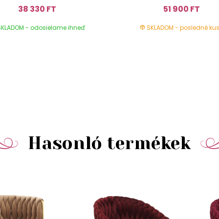
38 330 FT
51 900 FT
KLADOM - odosielame ihneď
SKLADOM - posledné kus
Hasonló termékek