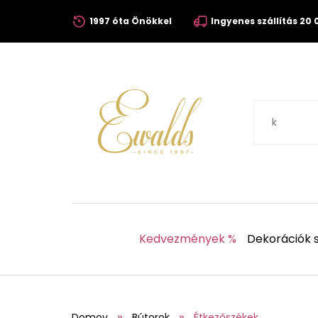
1997 óta Önökkel
Ingyenes szállítás 20 0
Kedvezmények %
Dekorációk s
Domov
Bútorok
Étkezőszékek