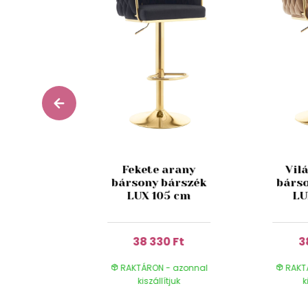
Fekete arany
Vil
 zöld
bársony bárszék
bárs
k 92 cm
LUX 105 cm
LU
0 Ft
38 330 Ft
3
- azonnal
RAKTÁRON - azonnal
RAKT
ítjuk
kiszállítjuk
k