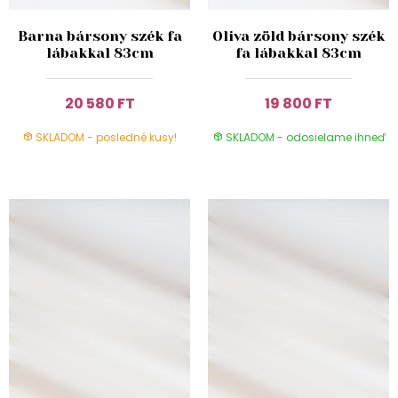
Barna bársony szék fa
Oliva zöld bársony szék
lábakkal 83cm
fa lábakkal 83cm
20 580 FT
19 800 FT
SKLADOM - posledné kusy!
SKLADOM - odosielame ihneď