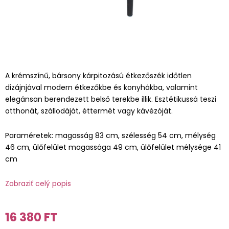
A krémszínű, bársony kárpitozású étkezőszék időtlen
dizájnjával modern étkezőkbe és konyhákba, valamint
elegánsan berendezett belső terekbe illik. Esztétikussá teszi
otthonát, szállodáját, éttermét vagy kávézóját.
Paraméretek: magasság 83 cm, szélesség 54 cm, mélység
46 cm, ülőfelület magassága 49 cm, ülőfelület mélysége 41
cm
Zobraziť celý popis
16 380 FT