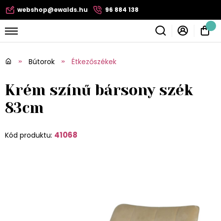
webshop@ewalds.hu
96 884 138
Bútorok
Étkezőszékek
Krém színű bársony szék
83cm
41068
Kód produktu: