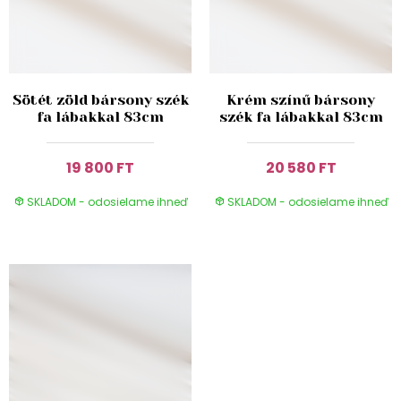
Sötét zöld bársony szék
Krém színű bársony
fa lábakkal 83cm
szék fa lábakkal 83cm
19 800 FT
20 580 FT
SKLADOM - odosielame ihneď
SKLADOM - odosielame ihneď