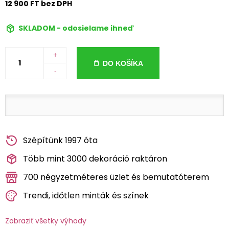
12 900 FT bez DPH
SKLADOM - odosielame ihneď
+
DO KOŠÍKA
-
Szépítünk 1997 óta
Több mint 3000 dekoráció raktáron
700 négyzetméteres üzlet és bemutatóterem
Trendi, időtlen minták és színek
Zobraziť všetky výhody