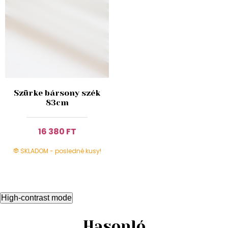
Szürke bársony szék
83cm
16 380 FT
SKLADOM - posledné kusy!
High-contrast mode
Hasonló