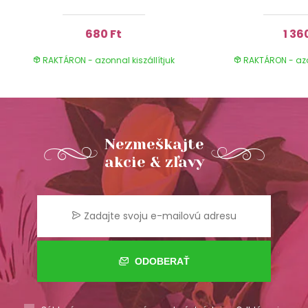
680 Ft
1 36
RAKTÁRON - azonnal kiszállítjuk
RAKTÁRON - azon
Nezmeškajte
akcie & zľavy
ODOBERAŤ