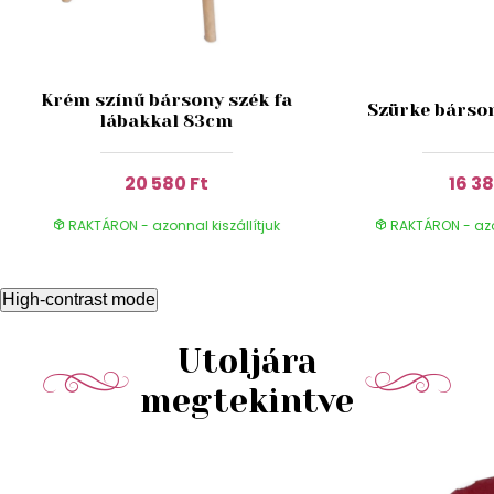
Krém színű bársony szék fa
Szürke bárso
lábakkal 83cm
20 580 Ft
16 38
RAKTÁRON - azonnal kiszállítjuk
RAKTÁRON - azon
High-contrast mode
Utoljára
megtekintve