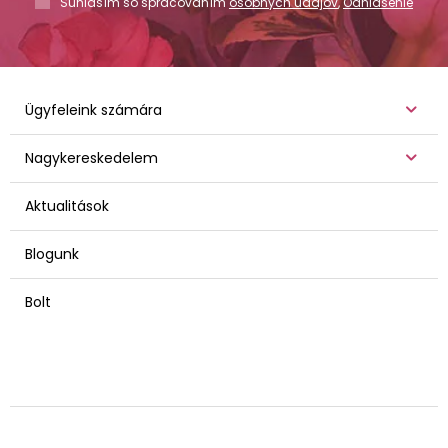
Súhlasím so spracovaním
osobných údajov
,
Odhlásenie
Ügyfeleink számára
Nagykereskedelem
Aktualitások
Blogunk
Bolt