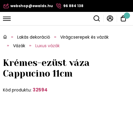
webshop@ewalds.hu
96 884 138
Lakás dekoráció
Virágcserepek és vázák
Vázák
Luxus vázák
Krémes-ezüst váza
Cappucino 11cm
32594
Kód produktu: