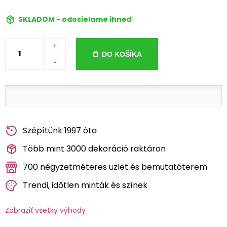
SKLADOM - odosielame ihneď
+
DO KOŠÍKA
-
Szépítünk 1997 óta
Több mint 3000 dekoráció raktáron
700 négyzetméteres üzlet és bemutatóterem
Trendi, időtlen minták és színek
Zobraziť všetky výhody