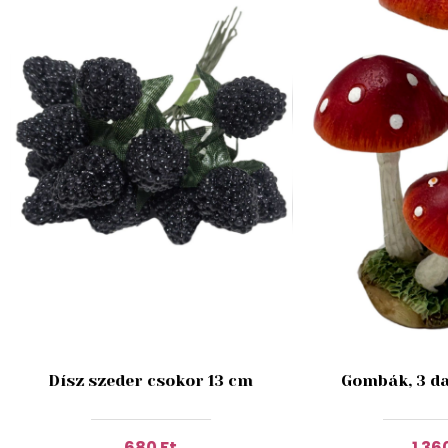
Dísz szeder csokor 13 cm
Gombák, 3 da
680 Ft
1 36