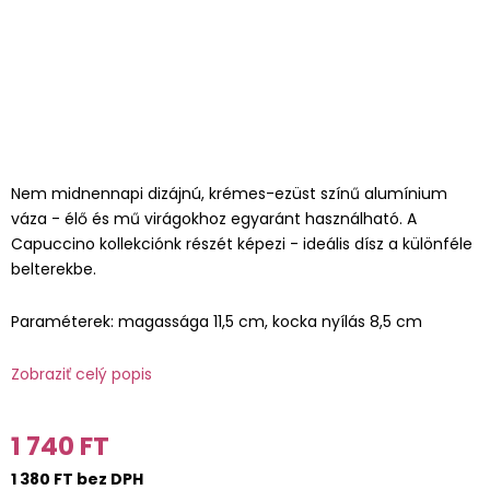
Nem midnennapi dizájnú, krémes-ezüst színű alumínium
váza - élő és mű virágokhoz egyaránt használható. A
Capuccino kollekciónk részét képezi - ideális dísz a különféle
belterekbe.
Paraméterek: magassága 11,5 cm, kocka nyílás 8,5 cm
Zobraziť celý popis
1 740 FT
1 380 FT bez DPH