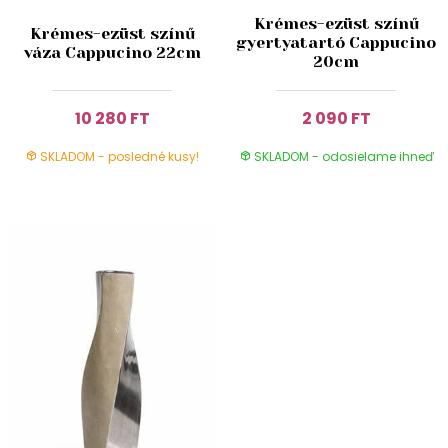
Krémes-ezüst színű
Krémes-ezüst színű
gyertyatartó Cappucino
váza Cappucino 22cm
20cm
10 280 FT
2 090 FT
SKLADOM - posledné kusy!
SKLADOM - odosielame ihneď