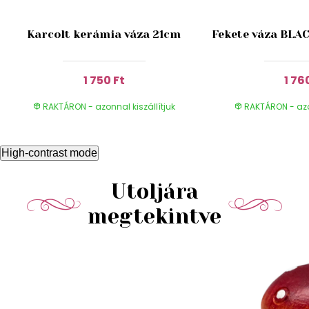
Karcolt kerámia váza 21cm
Fekete váza BL
1 750 Ft
1 76
RAKTÁRON - azonnal kiszállítjuk
RAKTÁRON - azon
High-contrast mode
Utoljára
megtekintve