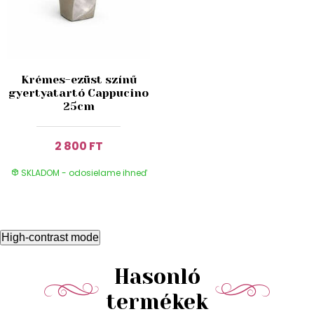
Krémes-ezüst színű
gyertyatartó Cappucino
25cm
2 800 FT
SKLADOM - odosielame ihneď
High-contrast mode
Hasonló
termékek