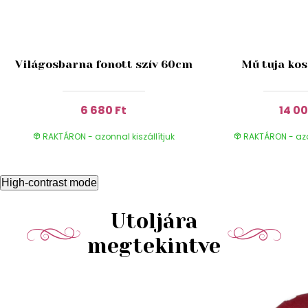
Világosbarna fonott szív 60cm
Mű tuja ko
6 680 Ft
14 00
RAKTÁRON - azonnal kiszállítjuk
RAKTÁRON - azon
High-contrast mode
Utoljára
megtekintve