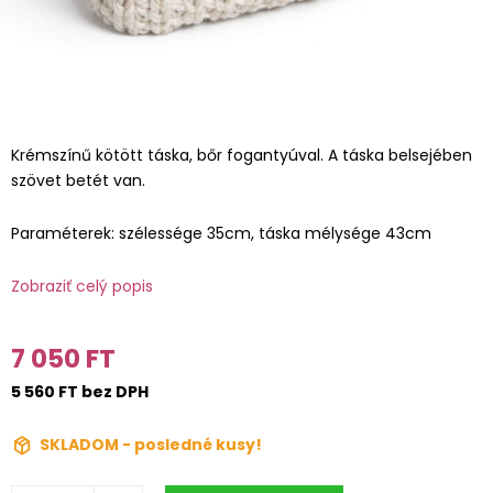
Krémszínű kötött táska, bőr fogantyúval. A táska belsejében
szövet betét van.
Paraméterek: szélessége 35cm, táska mélysége 43cm
Zobraziť celý popis
7 050 FT
5 560 FT bez DPH
SKLADOM - posledné kusy!