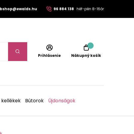
bshop@ewalds.hu
96 884 138
héf-pén 8-16ór
Prihlásenie
Nákupný košík
 kellékek
Bútorok
Újdonságok
k