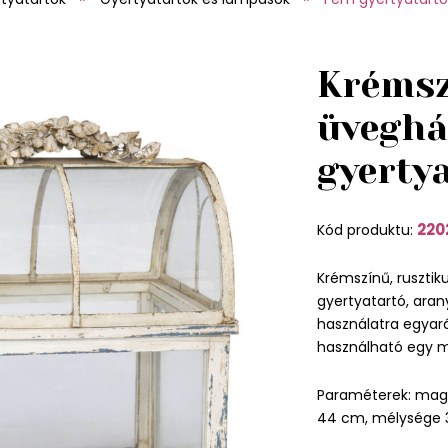
Krémsz
üveghá
gyerty
220
Kód produktu:
Krémszínű, rusztik
gyertyatartó, arany
használatra egyarán
használható egy mi
Paraméterek: mag
44 cm, mélysége 