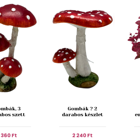
mbák, 3
Gombák ? 2
abos szett
darabos készlet
e
1 360 Ft
2 240 Ft