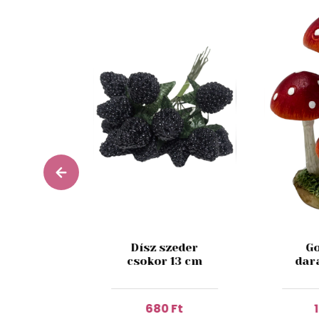
zín mű
Dísz szeder
Go
rózsa
csokor 13 cm
dar
 27cm
 Ft
680 Ft