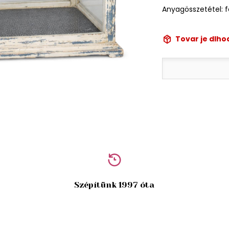
Anyagösszetétel: 
Tovar je dlh
Szépítünk 1997 óta