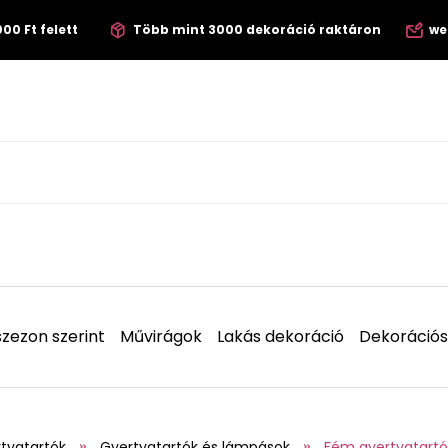
00 Ft felett
Több mint 3000 dekoráció raktáron
we
zezon szerint
Művirágok
Lakás dekoráció
Dekorációs
tyatartók
Gyertyatartók és lámpások
Fém gyertyatartó