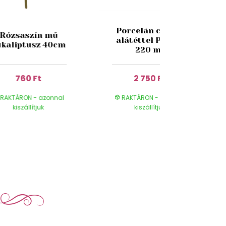
Porcelán csésze
Rózsaszín mű
alátéttel Pipacs
ukaliptusz 40cm
220 ml
760 Ft
2 750 Ft
RAKTÁRON - azonnal
RAKTÁRON - azonnal
kiszállítjuk
kiszállítjuk