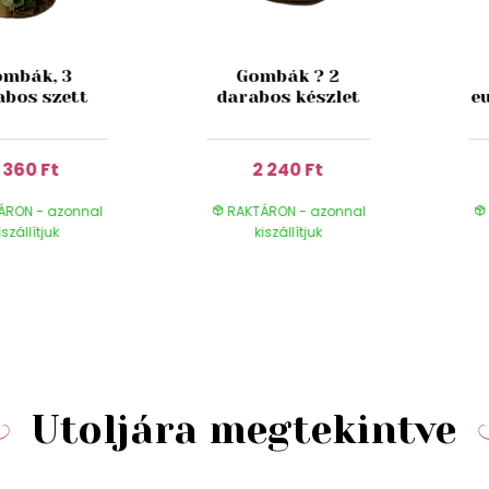
mbák, 3
Gombák ? 2
abos szett
darabos készlet
e
1 360 Ft
2 240 Ft
ÁRON - azonnal
RAKTÁRON - azonnal
iszállítjuk
kiszállítjuk
Utoljára megtekintve