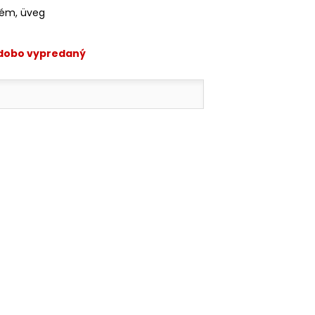
fém, üveg
odobo vypredaný