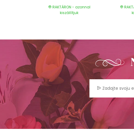
- azonnal
RAKTÁRON - azonnal
RAKT
ítjuk
kiszállítjuk
k