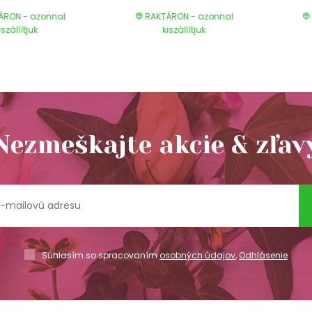
ÁRON - azonnal
RAKTÁRON - azonnal
iszállítjuk
kiszállítjuk
Nezmeškajte akcie & zľav
Súhlasím so spracovaním
osobných údajov
,
Odhlásenie