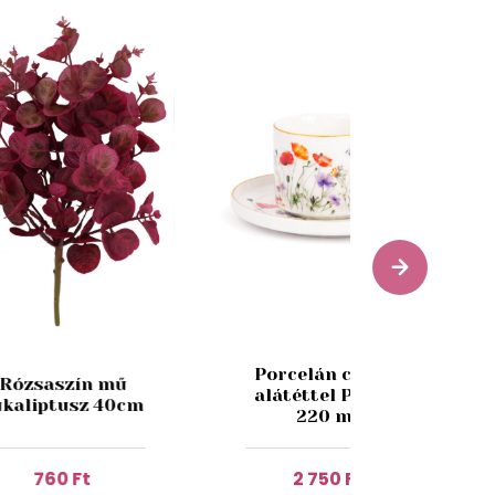
Porcelán csésze
Rózsaszín mű
alátéttel Pipacs
ukaliptusz 40cm
220 ml
760 Ft
2 750 Ft