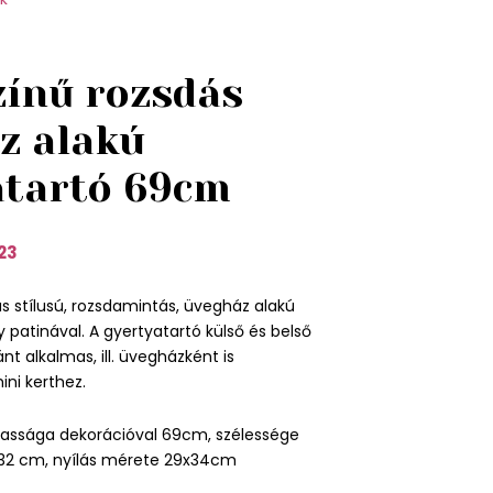
ínű rozsdás
z alakú
atartó 69cm
23
us stílusú, rozsdamintás, üvegház alakú
 patinával. A gyertyatartó külső és belső
t alkalmas, ill. üvegházként is
ni kerthez.
assága dekorációval 69cm, szélessége
32 cm, nyílás mérete 29x34cm