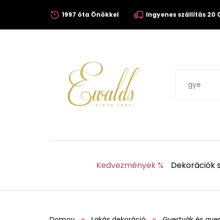
1997 óta Önökkel
Ingyenes szállítás 20 0
Kedvezmények %
Dekorációk s
Domov
Lakás dekoráció
Gyertyák és gyer