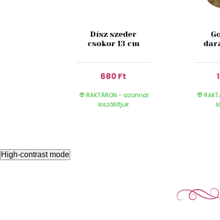
ed Wine
Dísz szeder
Go
 180 ml
csokor 13 cm
dar
 Ft
680 Ft
- azonnal
RAKTÁRON - azonnal
RAKT
ítjuk
kiszállítjuk
k
High-contrast mode