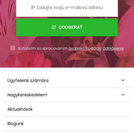
ODOBERAŤ
Súhlasím so spracovaním
osobných údajov
,
Odhlásenie
Ügyfeleink számára
Nagykereskedelem
Aktualitások
Blogunk