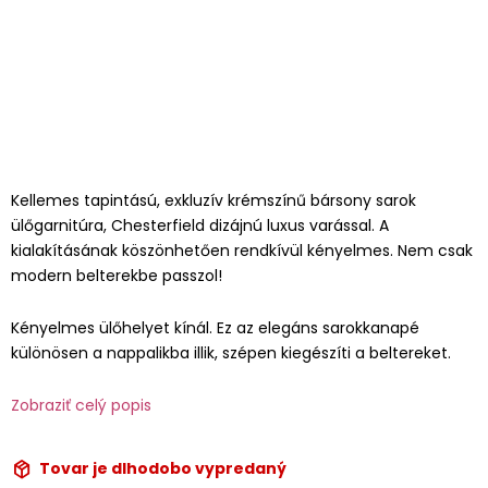
Kellemes tapintású, exkluzív krémszínű bársony sarok
ülőgarnitúra, Chesterfield dizájnú luxus varással. A
kialakításának köszönhetően rendkívül kényelmes. Nem csak
modern belterekbe passzol!
Kényelmes ülőhelyet kínál. Ez az elegáns sarokkanapé
különösen a nappalikba illik, szépen kiegészíti a beltereket.
Zobraziť celý popis
Tovar je dlhodobo vypredaný