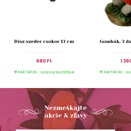
Dísz szeder csokor 13 cm
Gombák, 3 da
680 Ft
1 36
RAKTÁRON - azonnal kiszállítjuk
RAKTÁRON - azon
Nezmeškajte
akcie & zľavy