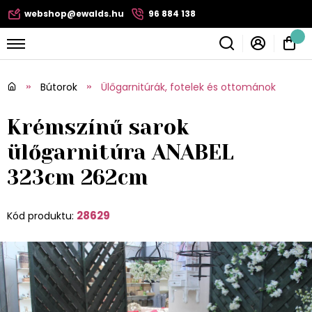
webshop@ewalds.hu
96 884 138
Bútorok
Ülőgarnitúrák, fotelek és ottománok
Krémszínű sarok
ülőgarnitúra ANABEL
323cm 262cm
28629
Kód produktu: