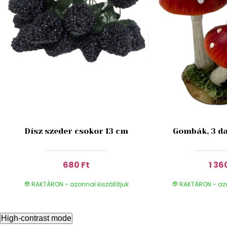
Dísz szeder csokor 13 cm
Gombák, 3 da
680 Ft
1 36
RAKTÁRON - azonnal kiszállítjuk
RAKTÁRON - azon
High-contrast mode