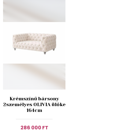
Krémszínű bársony
2személyes OLIVIA ülőke
164cm
286 000 FT