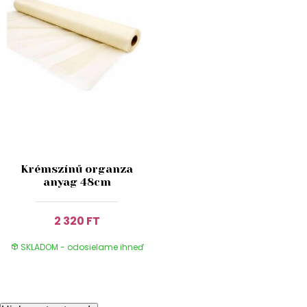
Krémszínű organza
anyag 48cm
2 320 FT
SKLADOM - odosielame ihneď