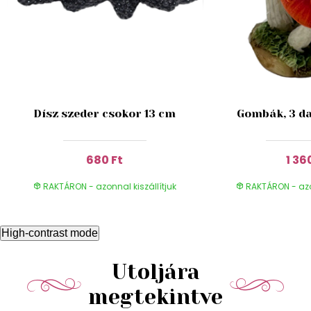
Dísz szeder csokor 13 cm
Gombák, 3 da
680 Ft
1 36
RAKTÁRON - azonnal kiszállítjuk
RAKTÁRON - azon
High-contrast mode
Utoljára
megtekintve