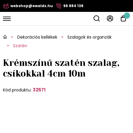
webshop@ewalds.hu
96 884 138
Dekorációs kellékek
Szalagok és organzák
Szatén
Krémszínű szatén szalag,
csíkokkal 4cm 10m
32571
Kód produktu: