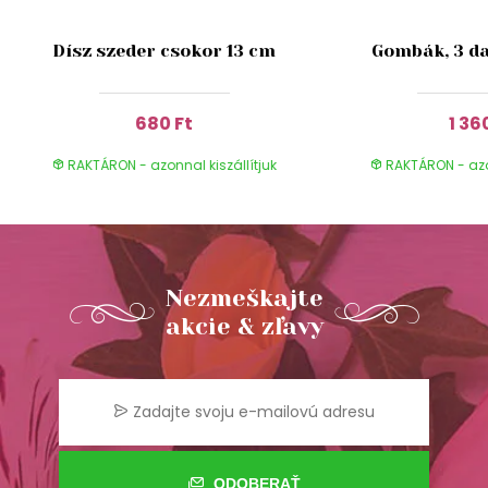
Dísz szeder csokor 13 cm
Gombák, 3 da
680 Ft
1 36
RAKTÁRON - azonnal kiszállítjuk
RAKTÁRON - azon
Nezmeškajte
akcie & zľavy
ODOBERAŤ