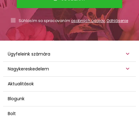
Súhlasím so spracovaním
osobných údajov
,
Odhlásenie
Ügyfeleink számára
Nagykereskedelem
Aktualitások
Blogunk
Bolt