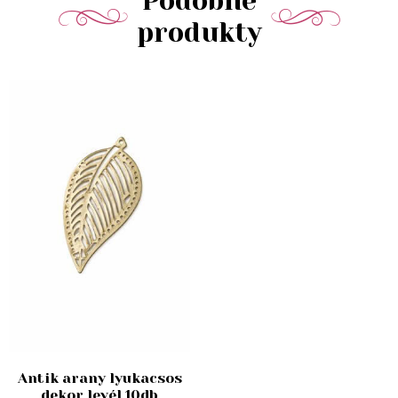
Podobné
produkty
Antik arany lyukacsos
dekor levél 10db