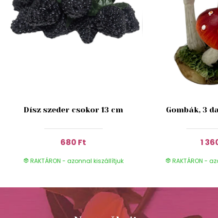
Dísz szeder csokor 13 cm
Gombák, 3 da
680 Ft
1 36
RAKTÁRON - azonnal kiszállítjuk
RAKTÁRON - azon