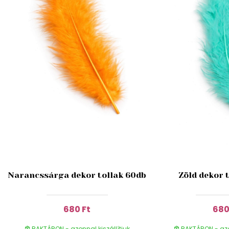
Narancssárga dekor tollak 60db
Zöld dekor 
680 Ft
680
RAKTÁRON - azonnal kiszállítjuk
RAKTÁRON - azon