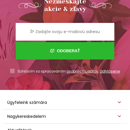
Nezmeškajte
akcie & zľavy
ODOBERAŤ
Súhlasím so spracovaním
osobných údajov
,
Odhlásenie
Ügyfeleink számára
Nagykereskedelem