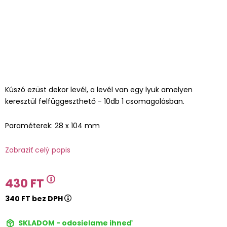
Kúszó ezüst dekor levél, a levél van egy lyuk amelyen
keresztül felfüggeszthető - 10db 1 csomagolásban.
Paraméterek: 28 x 104 mm
Zobraziť celý popis
430 FT
340 FT bez DPH
SKLADOM - odosielame ihneď