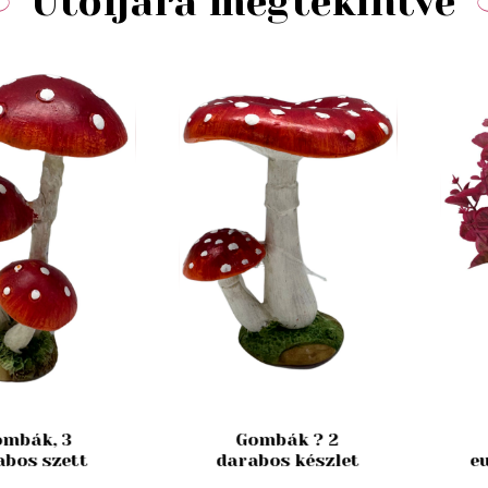
Utoljára megtekintve
mbák, 3
Gombák ? 2
abos szett
darabos készlet
e