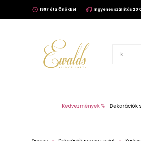
1997 óta Önökkel
Ingyenes szállítás 20 0
Kedvezmények %
Dekorációk s
Domov
Dekorációk szezon szerint
Karács