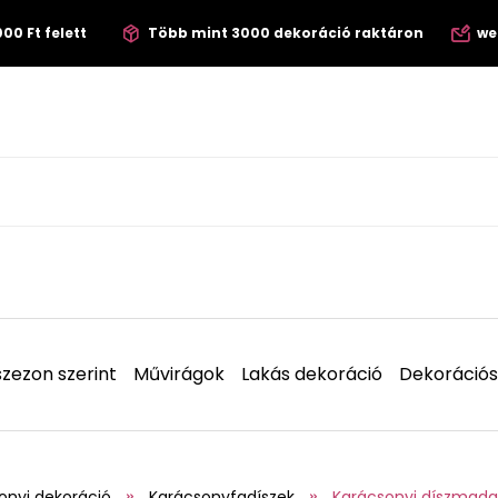
00 Ft felett
Több mint 3000 dekoráció raktáron
we
zezon szerint
Művirágok
Lakás dekoráció
Dekorációs
onyi dekoráció
Karácsonyfadíszek
Karácsonyi díszmada