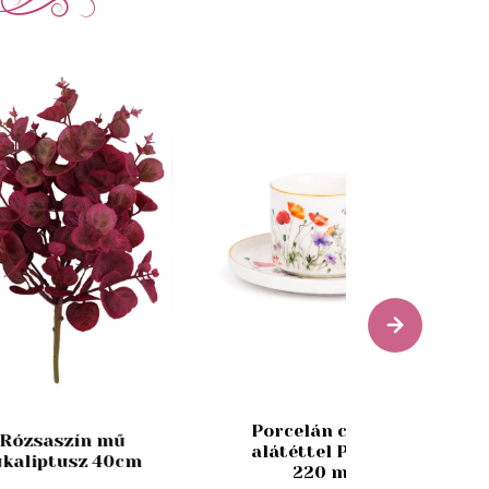
Porcelán csésze
Rózsaszín mű
alátéttel Pipacs
ukaliptusz 40cm
220 ml