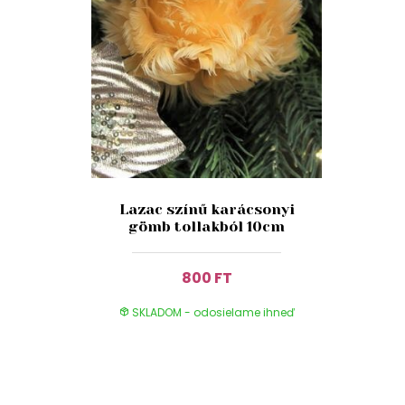
Lazac színű karácsonyi
gömb tollakból 10cm
800 FT
SKLADOM - odosielame ihneď