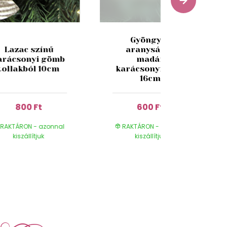
Gyöngyös
Lazac színű
aranysárga
arácsonyi gömb
madár
tollakból 10cm
karácsonyfadísz
16cm
800 Ft
600 Ft
RAKTÁRON - azonnal
RAKTÁRON - azonnal
kiszállítjuk
kiszállítjuk