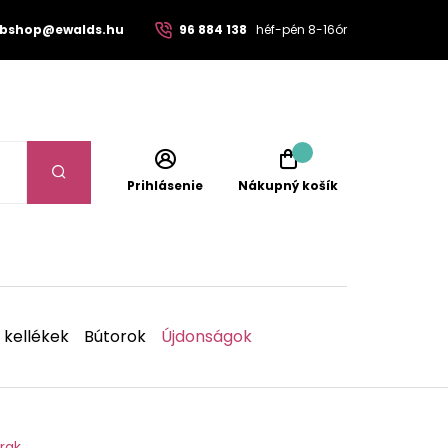
bshop@ewalds.hu
96 884 138
héf-pén 8-16ór
Prihlásenie
Nákupný košík
 kellékek
Bútorok
Újdonságok
rak