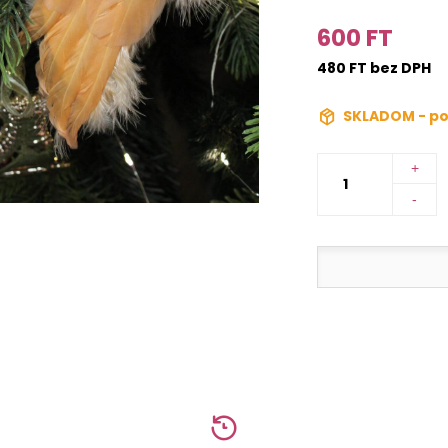
600 FT
480 FT bez DPH
SKLADOM - po
+
-