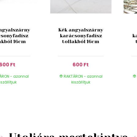
angyalszárny
Kék angyalszárny
csonyfadísz
karácsonyfadísz
k
akból 16cm
tollakból 16cm
600 Ft
600 Ft
ÁRON - azonnal
RAKTÁRON - azonnal
iszállítjuk
kiszállítjuk