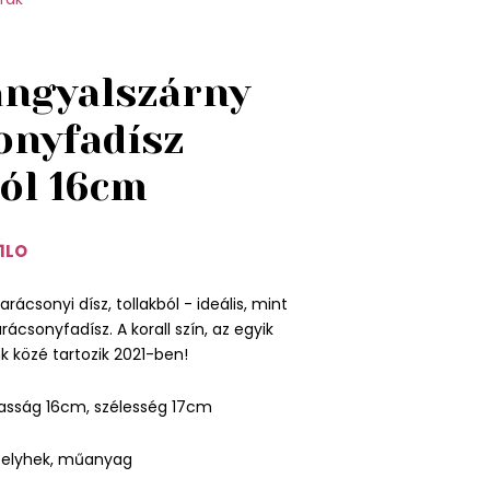
angyalszárny
onyfadísz
ból 16cm
1LO
arácsonyi dísz, tollakból - ideális, mint
ácsonyfadísz. A korall szín, az egyik
k közé tartozik 2021-ben!
asság 16cm, szélesség 17cm
pelyhek, műanyag