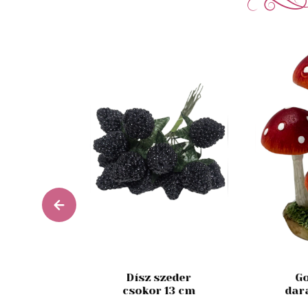
esh Fig
Dísz szeder
Go
 180 ml
csokor 13 cm
dar