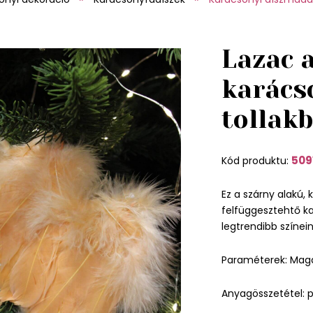
Lazac 
karács
tollak
509
Kód produktu:
Ez a szárny alakú, k
felfüggesztehtő kar
legtrendibb színein
Paraméterek: Mag
Anyagösszetétel: 