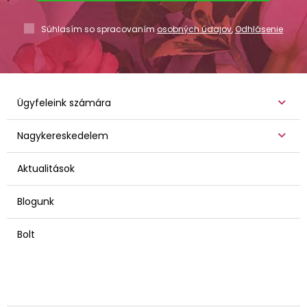
Súhlasím so spracovaním
osobných údajov
,
Odhlásenie
Ügyfeleink számára
Nagykereskedelem
Aktualitások
Blogunk
Bolt