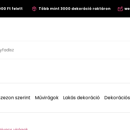
00 Ft felett
Több mint 3000 dekoráció raktáron
we
zezon szerint
Művirágok
Lakás dekoráció
Dekorációs
zivacs virágok