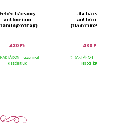
Fehér bársony
Lila bársony
anthúrium
anthúrium
flamingóvirág)
(flamingóvirág)
430 Ft
430 Ft
RAKTÁRON - azonnal
RAKTÁRON - azonnal
kiszállítjuk
kiszállítjuk