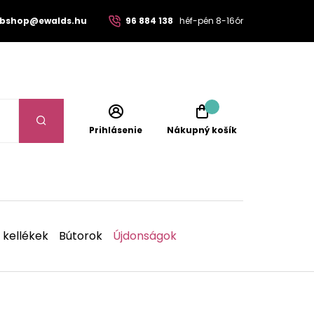
bshop@ewalds.hu
96 884 138
héf-pén 8-16ór
Prihlásenie
Nákupný košík
 kellékek
Bútorok
Újdonságok