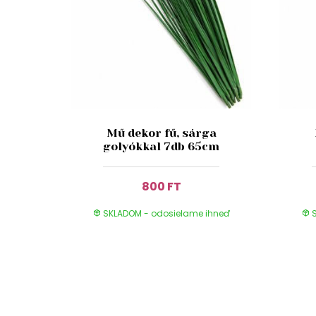
Mű dekor fű, sárga
golyókkal 7db 65cm
800 FT
SKLADOM - odosielame ihneď
S