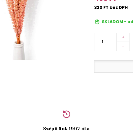
320 FT bez DPH
SKLADOM - od
+
-
Szépítünk 1997 óta