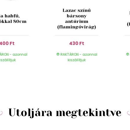
Lazac színű
la habfű,
bársony
ókkal 80cm
antúrium
(
(flamingóvirág)
400 Ft
430 Ft
ÁRON - azonnal
RAKTÁRON - azonnal
iszállítjuk
kiszállítjuk
Utoljára megtekintve