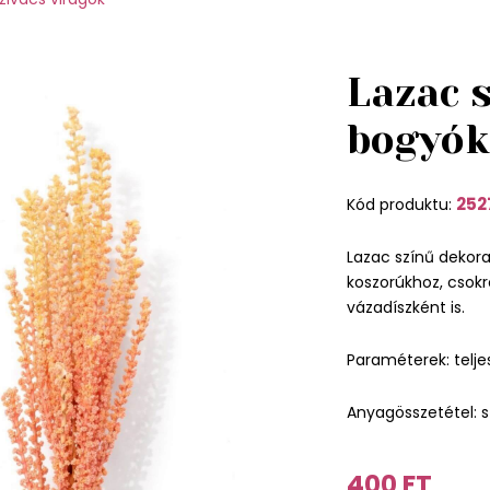
Lazac 
bogyók
252
Kód produktu:
Lazac színű dekorat
koszorúkhoz, csokro
vázadíszként is.
Paraméterek: telj
Anyagösszetétel: s
400 FT