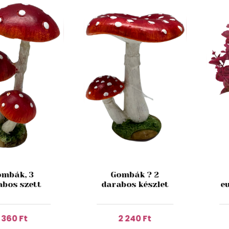
mbák, 3
Gombák ? 2
abos szett
darabos készlet
e
1 360 Ft
2 240 Ft