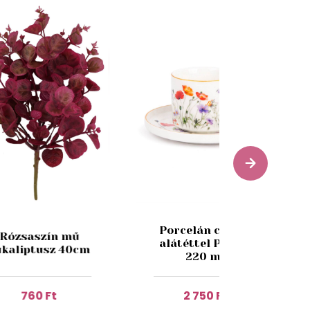
Porcelán csésze
Rózsaszín mű
alátéttel Pipacs
ukaliptusz 40cm
220 ml
760 Ft
2 750 Ft