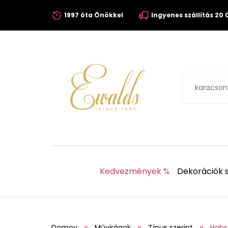
1997 óta Önökkel
Ingyenes szállítás 20 0
Kedvezmények %
Dekorációk s
Domov
Művirágok
Típus szerint
Habs