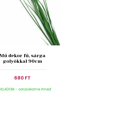
Mű dekor fű, sárga
golyókkal 90cm
680 FT
KLADOM - odosielame ihneď