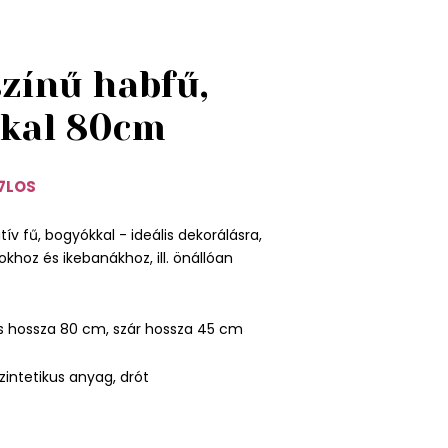
színű habfű,
kal 80cm
7LOS
ív fű, bogyókkal - ideális dekorálásra,
khoz és ikebanákhoz, ill. önállóan
es hossza 80 cm, szár hossza 45 cm
zintetikus anyag, drót