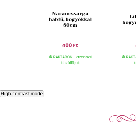
 lila mű
Narancssárga
Li
s virág
habfű, bogyókkal
bogy
cm
80cm
 Ft
400 Ft
- azonnal
RAKTÁRON - azonnal
RAKT
ítjuk
kiszállítjuk
k
High-contrast mode