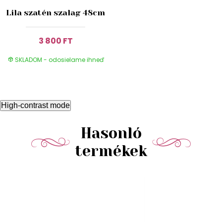
Lila szatén szalag 48cm
3 800 FT
SKLADOM - odosielame ihneď
High-contrast mode
Hasonló
termékek