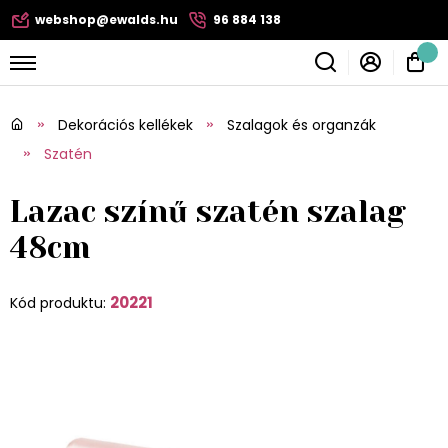
webshop@ewalds.hu
96 884 138
Dekorációs kellékek
Szalagok és organzák
Szatén
Lazac színű szatén szalag
48cm
20221
Kód produktu: