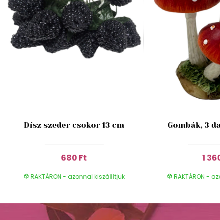
Dísz szeder csokor 13 cm
Gombák, 3 da
680 Ft
1 36
RAKTÁRON - azonnal kiszállítjuk
RAKTÁRON - azon