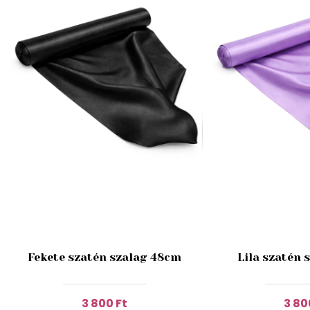
Fekete szatén szalag 48cm
Lila szatén 
3 800 Ft
3 80