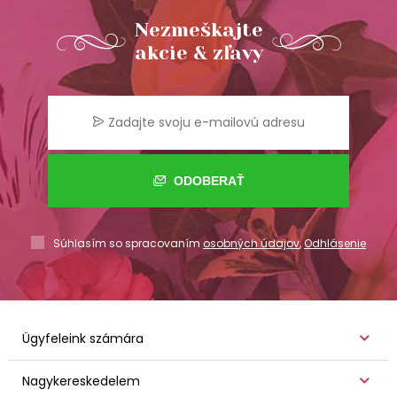
Nezmeškajte
akcie & zľavy
ODOBERAŤ
Súhlasím so spracovaním
osobných údajov
,
Odhlásenie
Ügyfeleink számára
Nagykereskedelem