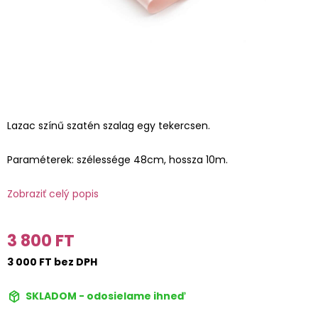
Lazac színű szatén szalag egy tekercsen.
Paraméterek: szélessége 48cm, hossza 10m.
Zobraziť celý popis
3 800 FT
3 000 FT bez DPH
SKLADOM - odosielame ihneď