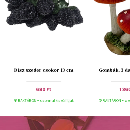
Dísz szeder csokor 13 cm
Gombák, 3 da
680 Ft
1 36
RAKTÁRON - azonnal kiszállítjuk
RAKTÁRON - azon