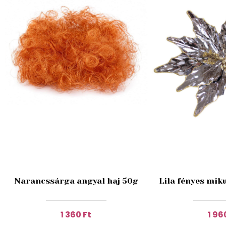
Narancssárga angyal haj 50g
Lila fényes mik
1 360 Ft
1 96