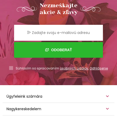
Nezmeškajte
akcie & zľavy
ODOBERAŤ
Súhlasím so spracovaním
osobných údajov
,
Odhlásenie
Ügyfeleink számára
Nagykereskedelem