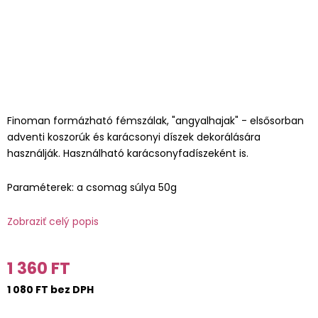
Finoman formázható fémszálak, "angyalhajak" - elsősorban
adventi koszorúk és karácsonyi díszek dekorálására
használják. Használható karácsonyfadíszeként is.
Paraméterek: a csomag súlya 50g
Zobraziť celý popis
1 360 FT
1 080 FT bez DPH