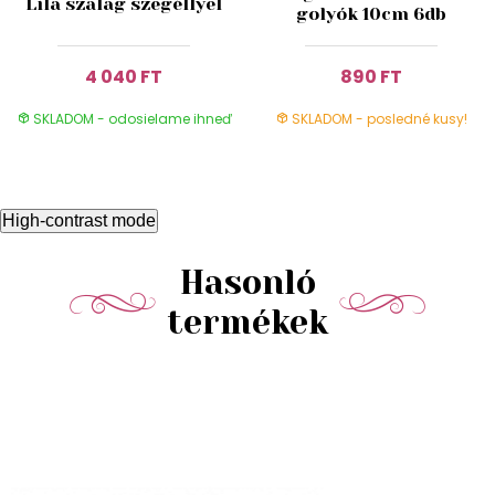
Lila szalag szegéllyel
golyók 10cm 6db
4 040 FT
890 FT
SKLADOM - odosielame ihneď
SKLADOM - posledné kusy!
High-contrast mode
Hasonló
termékek