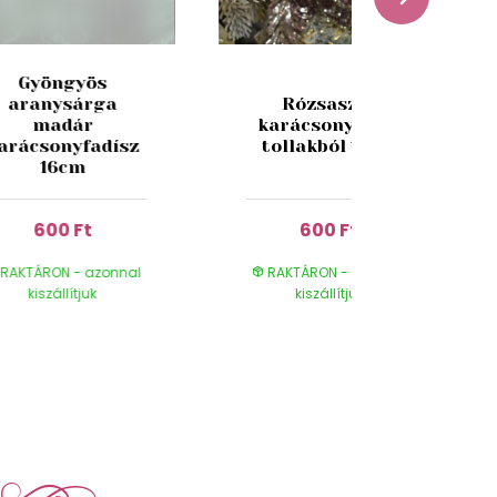
Gyöngyös
aranysárga
Rózsaszín
madár
karácsonyi szív
arácsonyfadísz
tollakból 15cm
16cm
600 Ft
600 Ft
RAKTÁRON - azonnal
RAKTÁRON - azonnal
kiszállítjuk
kiszállítjuk