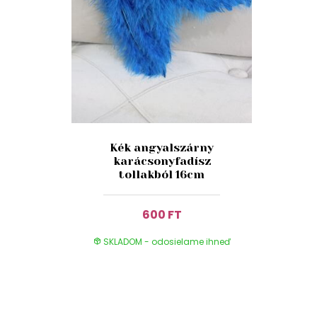
Kék angyalszárny
karácsonyfadísz
tollakból 16cm
600 FT
SKLADOM - odosielame ihneď