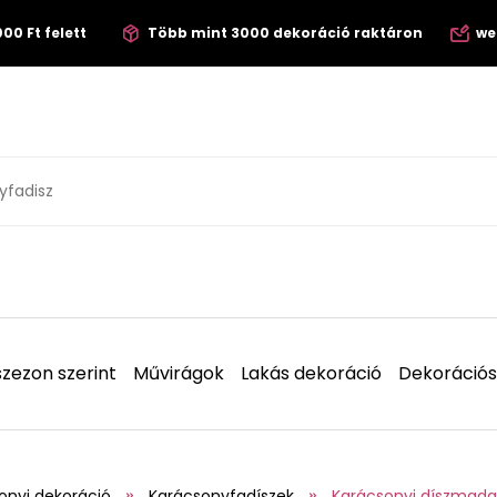
00 Ft felett
Több mint 3000 dekoráció raktáron
we
zezon szerint
Művirágok
Lakás dekoráció
Dekorációs
onyi dekoráció
Karácsonyfadíszek
Karácsonyi díszmada