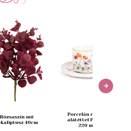
Porcelán csésze
Rózsaszín mű
alátéttel Pipacs
ukaliptusz 40cm
220 ml