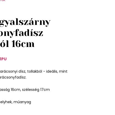
ngyalszárny
onyfadísz
ból 16cm
1PU
arácsonyi dísz, tollakból - ideális, mint
arácsonyfadísz.
asság 16cm, szélesség 17cm
pelyhek, műanyag