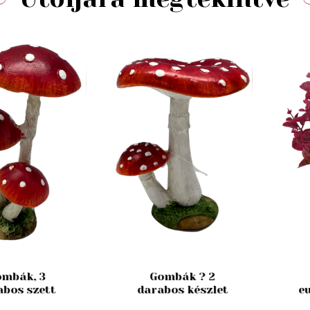
mbák, 3
Gombák ? 2
abos szett
darabos készlet
e