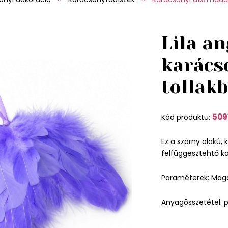
Lila a
karács
tollak
509
Kód produktu:
Ez a szárny alakú, k
felfüggesztehtő k
Paraméterek: Mag
Anyagösszetétel: 