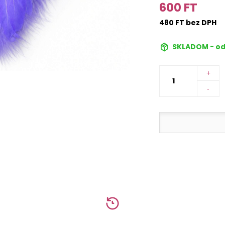
600 FT
480 FT bez DPH
SKLADOM - od
+
-