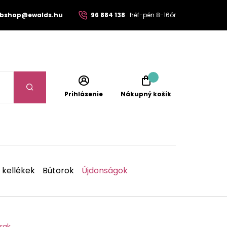
bshop@ewalds.hu
96 884 138
héf-pén 8-16ór
Prihlásenie
Nákupný košík
 kellékek
Bútorok
Újdonságok
rak