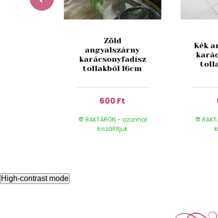
zínű
Zöld
Kék a
szthető
angyalszárny
kará
al
karácsonyfadísz
toll
yfadísz
tollakból 16cm
 Ft
600 Ft
- azonnal
RAKTÁRON - azonnal
RAKT
ítjuk
kiszállítjuk
k
High-contrast mode