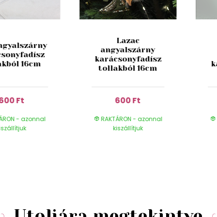
Lazac
ngyalszárny
angyalszárny
csonyfadísz
karácsonyfadísz
akból 16cm
k
tollakból 16cm
600 Ft
600 Ft
ÁRON - azonnal
RAKTÁRON - azonnal
iszállítjuk
kiszállítjuk
Utoljára megtekintve