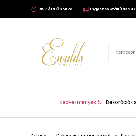
1997 óta Önökkel
Ingyenes szállítás 20 0
Kedvezmények %
Dekorációk s
Domov
Dekorációk szezon szerint
Karács