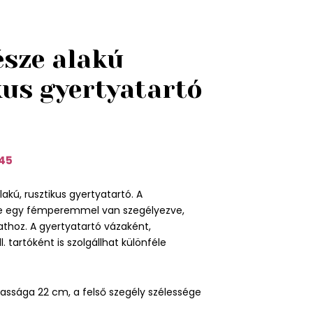
észe alakú
kus gyertyatartó
45
lakú, rusztikus gyertyatartó. A
je egy fémperemmel van szegélyezve,
zathoz. A gyertyatartó vázaként,
l. tartóként is szolgállhat különféle
ssága 22 cm, a felső szegély szélessége