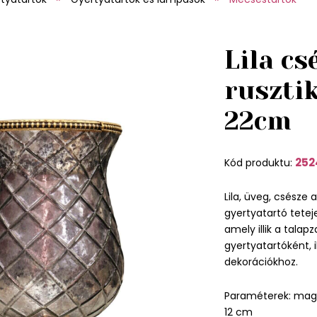
Lila cs
ruszti
22cm
252
Kód produktu:
Lila, üveg, csésze a
gyertyatartó tete
amely illik a talap
gyertyatartóként, il
dekorációkhoz.
Paraméterek: maga
12 cm