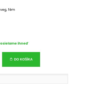
üveg, fém
osielame ihneď
DO KOŠÍKA