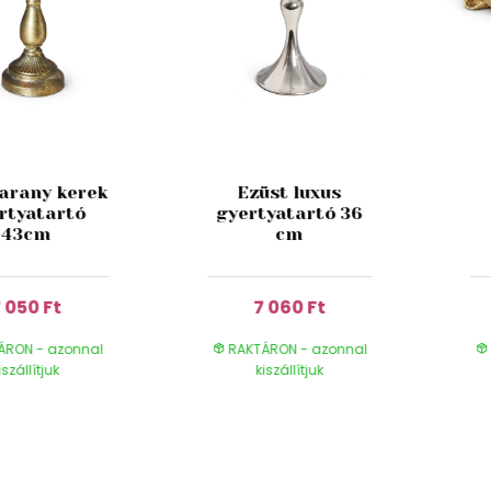
 arany kerek
Ezüst luxus
rtyatartó
gyertyatartó 36
43cm
cm
 050 Ft
7 060 Ft
ÁRON - azonnal
RAKTÁRON - azonnal
iszállítjuk
kiszállítjuk