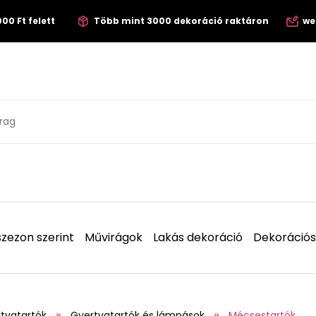
00 Ft felett
Több mint 3000 dekoráció raktáron
we
zezon szerint
Művirágok
Lakás dekoráció
Dekorációs
tyatartók
Gyertyatartók és lámpások
Mécsestartók