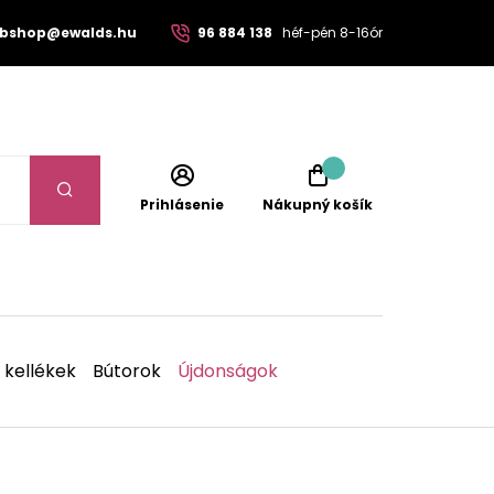
bshop@ewalds.hu
96 884 138
héf-pén 8-16ór
Prihlásenie
Nákupný košík
 kellékek
Bútorok
Újdonságok