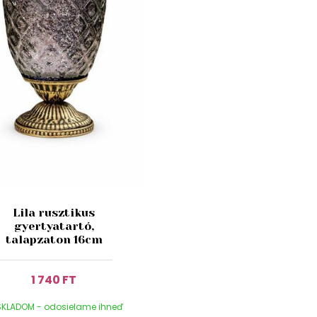
Lila rusztikus
gyertyatartó,
talapzaton 16cm
1 740 FT
KLADOM - odosielame ihneď