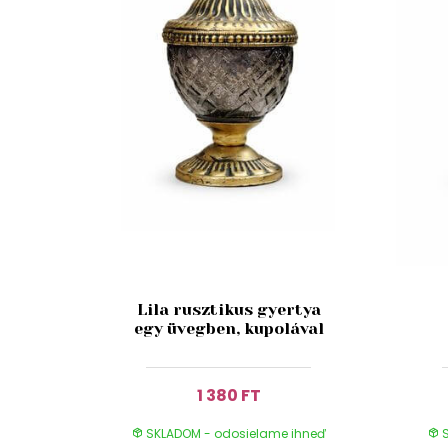
Lila rusztikus gyertya
egy üvegben, kupolával
1 380 FT
SKLADOM - odosielame ihneď
S