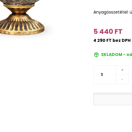
Anyagösszetétel: 
5 440 FT
4 290 FT bez DPH
SKLADOM - od
+
-