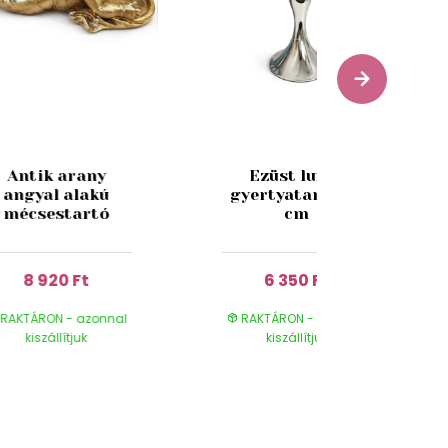
Antik arany
Ezüst luxus
angyal alakú
gyertyatartó 32
mécsestartó
cm
8 920 Ft
6 350 Ft
RAKTÁRON - azonnal
RAKTÁRON - azonnal
kiszállítjuk
kiszállítjuk