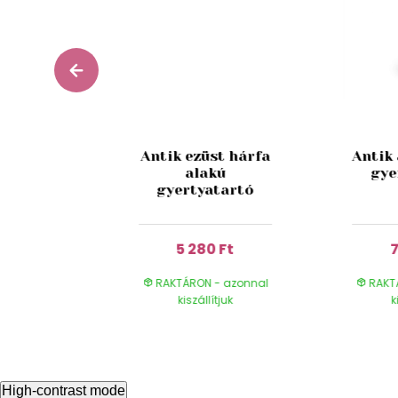
ld üveg
Antik ezüst hárfa
Antik
tartó
alakú
gye
g 15cm
gyertyatartó
 Ft
5 280 Ft
7
- azonnal
RAKTÁRON - azonnal
RAKT
ítjuk
kiszállítjuk
k
High-contrast mode