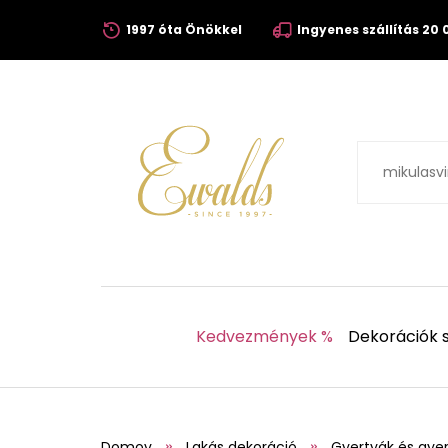
1997 óta Önökkel
Ingyenes szállítás 20 0
Kedvezmények %
Dekorációk s
Domov
Lakás dekoráció
Gyertyák és gyer